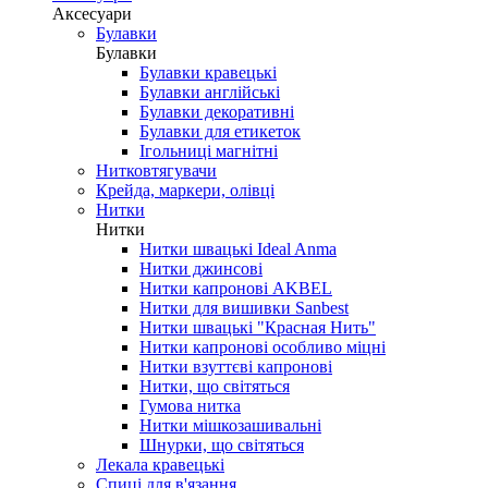
Аксесуари
Булавки
Булавки
Булавки кравецькі
Булавки англійські
Булавки декоративні
Булавки для етикеток
Ігольниці магнітні
Нитковтягувачи
Крейда, маркери, олівці
Нитки
Нитки
Нитки швацькі Ideal Anma
Нитки джинсові
Нитки капронові AKBEL
Нитки для вишивки Sanbest
Нитки швацькі "Красная Нить"
Нитки капронові особливо міцні
Нитки взуттєві капронові
Нитки, що світяться
Гумова нитка
Нитки мішкозашивальні
Шнурки, що світяться
Лекала кравецькі
Cпиці для в'язання