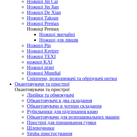
Ножиці Jin Cai
Ножиці Jin Jian
Ножиці De Xian
Ножиці Taksun
Ножиці Premax
Ножиці Premax
Ножиці звичайні
Ножиці для лівшів
Ножиці Pin
Ножиці Kretzer
Ножиці TEXI
ножиці KAI
Ножиці різні
Ножиці Mundial
Сніппери, розпорювачі та обрізувачі нитки
Окантовувачи та пристрої
Окантовувачи та пристрої
Лінійки та обмежувачі
Обкантовувачі в два складання
Обкантовувачи в чотири складання
Рубильники для підгинання краю
Обкантовувачи для розпошивальних машин
Пристрої для пришивання гумки
Шлевочники
Siruba пристосування