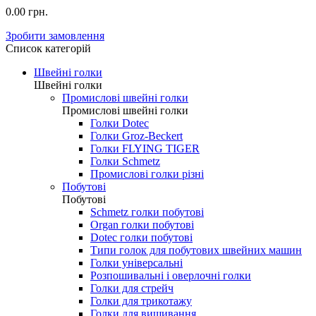
0.00 грн.
Зробити замовлення
Список категорій
Швейні голки
Швейні голки
Промислові швейні голки
Промислові швейні голки
Голки Dotec
Голки Groz-Beckert
Голки FLYING TIGER
Голки Schmetz
Промислові голки різні
Побутові
Побутові
Schmetz голки побутові
Organ голки побутові
Dotec голки побутові
Типи голок для побутових швейних машин
Голки універсальні
Розпошивальні і оверлочні голки
Голки для стрейч
Голки для трикотажу
Голки для вишивання