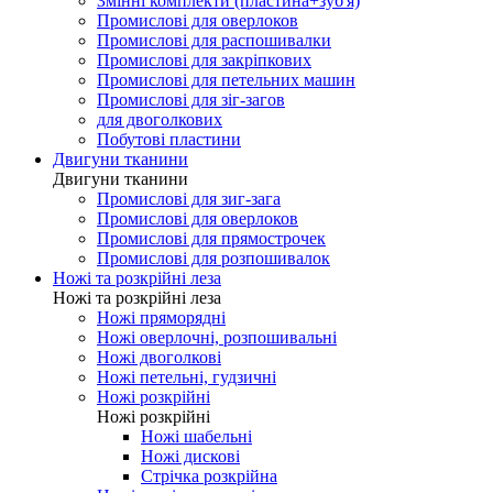
Змінні комплекти (пластина+зуб'я)
Промислові для оверлоков
Промислові для распошивалки
Промислові для закріпкових
Промислові для петельних машин
Промислові для зіг-загов
для двоголкових
Побутові пластини
Двигуни тканини
Двигуни тканини
Промислові для зиг-зага
Промислові для оверлоков
Промислові для прямострочек
Промислові для розпошивалок
Ножі та розкрійні леза
Ножі та розкрійні леза
Ножі пряморядні
Ножі оверлочні, розпошивальні
Ножі двоголкові
Ножі петельні, гудзичні
Ножі розкрійні
Ножі розкрійні
Ножі шабельні
Ножі дискові
Стрічка розкрійна