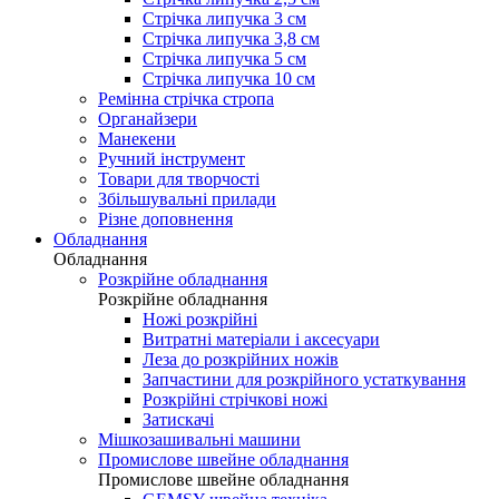
Стрічка липучка 3 см
Стрічка липучка 3,8 см
Стрічка липучка 5 см
Стрічка липучка 10 см
Ремінна стрічка стропа
Органайзери
Манекени
Ручний інструмент
Товари для творчості
Збільшувальні прилади
Різне доповнення
Обладнання
Обладнання
Розкрійне обладнання
Розкрійне обладнання
Ножі розкрійні
Витратні матеріали і аксесуари
Леза до розкрійних ножів
Запчастини для розкрійного устаткування
Розкрійні стрічкові ножі
Затискачі
Мішкозашивальні машини
Промислове швейне обладнання
Промислове швейне обладнання