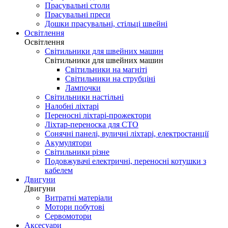
Прасувальні столи
Прасувальні преси
Дошки прасувальні, стільці швейні
Освітлення
Освітлення
Світильники для швейних машин
Світильники для швейних машин
Світильники на магніті
Світильники на струбціні
Лампочки
Світильники настільні
Налобні ліхтарі
Переносні ліхтарі-прожектори
Ліхтар-переноска для СТО
Сонячні панелі, вуличні ліхтарі, електростанції
Акумулятори
Світильники різне
Подовжувачі електричні, переносні котушки з
кабелем
Двигуни
Двигуни
Витратні матеріали
Мотори побутові
Сервомотори
Аксесуари