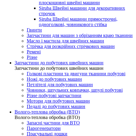
плоскошовні швейні машини
Siruba Швейні машини для декоративних
строчок
Siruba Швейні машини прямострочні,
одноголкові, човникового стібка
Гвинти
Запчастини для машин з обрізанням краю тканини
Масло і мастила для швейних машин
Стрічка для розкрійних стрічкових машин
Ремені
Різне
Запчастини до побутових швейних машин
Запчастини до побутових швейних машин
Голкові пластини та двигуни тканини побутові
Ножі до побутових машин
Петлітелі для побутових машин
Човники, шпульних ковпачки, шпулі побутові
Різне побутові запчастини
Мотори для побутових машин
Педалі до побутових машин
Волого-теплова обробка (ВТО)
Волого-теплова обробка (ВТО)
Запасні частини для ВТО
Парогенератори
Прасувальні дошки