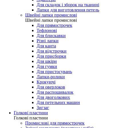
Для складок і зборок на тканині
Лапки для виготовлення петель
Швейні лапки промислові
Швейні лапки промислові
Для прямострочек
Тефлонові
Для блискавки
Різні лапки
Для канта
Для відстрочки
Для присборки
Для шкіри
Для гумки
Для пристосувань
Лапки-ролики
Крокуючі
Для оверлоков
Для распошивалок
Для двоголкових
Для петельних машин
Зигзаг
Голкові пластини
Голкові пластини
Промислові для прямострочек