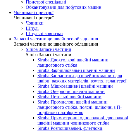
Пристрої спеціальні
Обкантовувачи для побутових машин
Човникові пристрої
Човникові пристрої
Човники
Шпулі
Шпульні ковпачки
Запасні частини до швейного обладнання
Запасні частини до швейного обладнання
Siruba Запасні частини
Siruba Запасні частини
Siruba Двохголкові швейні машини
ланцюгового стібка
Siruba Закріплювальні швейні машини
Siruba Запчастини до швейних машин для
шкіри, важких матеріалів, взуття, галантереї
Siruba Мішкозашивні швейні машини
Siruba Оверлочні швейні машини
Siruba Петельні швейні машини
Siruba Промислові швейні машини
ланцюгового стібка, поясні, шлівочні з П-
подібною платформою
Siruba Прямострочні одноголкові, двоголкові
швейні машини човникового стібка
Siruba Розпошивальні, флетлоки,