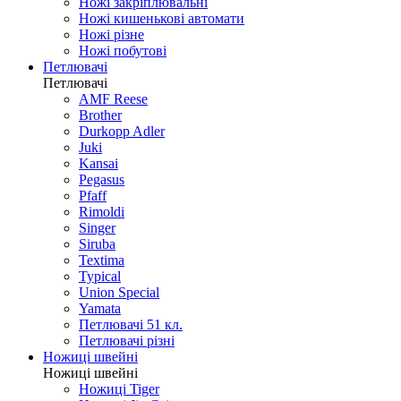
Ножі закріплювальні
Ножі кишенькові автомати
Ножі різне
Ножі побутові
Петлювачі
Петлювачі
AMF Reese
Brother
Durkopp Adler
Juki
Kansai
Pegasus
Pfaff
Rimoldi
Singer
Siruba
Textima
Typical
Union Special
Yamata
Петлювачі 51 кл.
Петлювачі різні
Ножиці швейні
Ножиці швейні
Ножиці Tiger