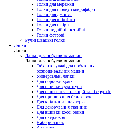
Голки для мережки
Голки для шовку і мікрофібри
Голки для джинса
Голки для квілтінга
Голки для шкіри
Голки подвійні, потрійні
Голки фетрові
Ручні швацькі голки
Лапки
Лапки
Лапки для побутових машин
Лапки для побутових машин
Обкантовувачі для побутових
розпошивальних машин
Універсальні лапки
Для обробки країв
Для вшивки фурнітури
Для нанесення аплікацій та візерунків
Для пришивання блискавок
Для квілтинга і печворка
Для декорування тканини
Для вшивки косої бейки
Для оверлоков
Набори лапок
Адаптери