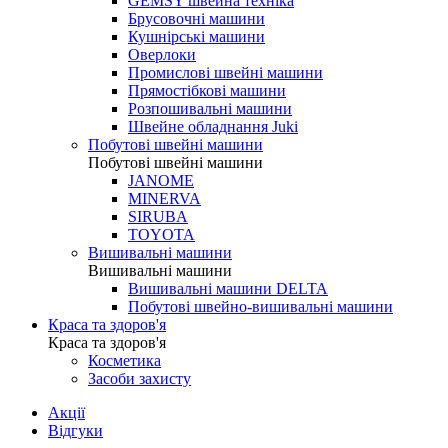
GEMSY швейна техніка
Брусовочні машини
Кушнірські машини
Оверлоки
Промислові швейні машини
Прямостібкові машини
Розпошивальні машини
Швейне обладнання Juki
Побутові швейні машини
Побутові швейні машини
JANOME
MINERVA
SIRUBA
TOYOTA
Вишивальні машини
Вишивальні машини
Вишивальні машини DELTA
Побутові швейно-вишивальні машини
Краса та здоров'я
Краса та здоров'я
Косметика
Засоби захисту
Акції
Відгуки