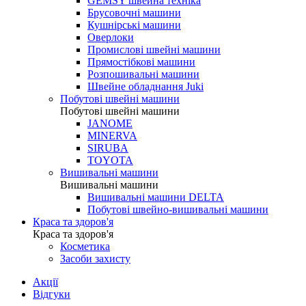
GEMSY швейна техніка
Брусовочні машини
Кушнірські машини
Оверлоки
Промислові швейні машини
Прямостібкові машини
Розпошивальні машини
Швейне обладнання Juki
Побутові швейні машини
Побутові швейні машини
JANOME
MINERVA
SIRUBA
TOYOTA
Вишивальні машини
Вишивальні машини
Вишивальні машини DELTA
Побутові швейно-вишивальні машини
Краса та здоров'я
Краса та здоров'я
Косметика
Засоби захисту
Акції
Відгуки