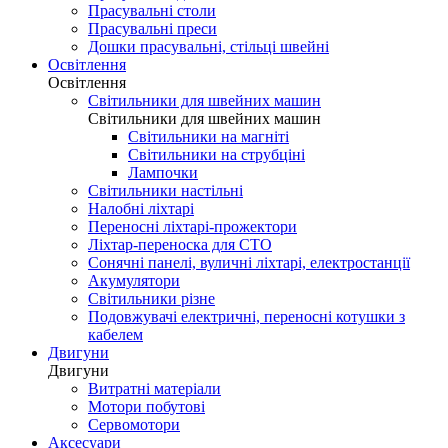
Прасувальні столи
Прасувальні преси
Дошки прасувальні, стільці швейні
Освітлення
Освітлення
Світильники для швейних машин
Світильники для швейних машин
Світильники на магніті
Світильники на струбціні
Лампочки
Світильники настільні
Налобні ліхтарі
Переносні ліхтарі-прожектори
Ліхтар-переноска для СТО
Сонячні панелі, вуличні ліхтарі, електростанції
Акумулятори
Світильники різне
Подовжувачі електричні, переносні котушки з
кабелем
Двигуни
Двигуни
Витратні матеріали
Мотори побутові
Сервомотори
Аксесуари