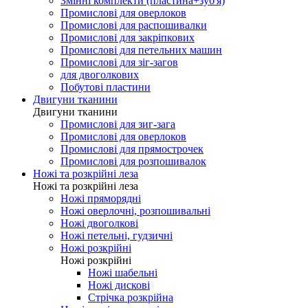
Змінні комплекти (пластина+зуб'я)
Промислові для оверлоков
Промислові для распошивалки
Промислові для закріпкових
Промислові для петельних машин
Промислові для зіг-загов
для двоголкових
Побутові пластини
Двигуни тканини
Двигуни тканини
Промислові для зиг-зага
Промислові для оверлоков
Промислові для прямострочек
Промислові для розпошивалок
Ножі та розкрійні леза
Ножі та розкрійні леза
Ножі пряморядні
Ножі оверлочні, розпошивальні
Ножі двоголкові
Ножі петельні, гудзичні
Ножі розкрійні
Ножі розкрійні
Ножі шабельні
Ножі дискові
Стрічка розкрійна