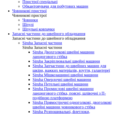
Пристрої спеціальні
Обкантовувачи для побутових машин
Човникові пристрої
Човникові пристрої
Човники
Шпулі
Шпульні ковпачки
Запасні частини до швейного обладнання
Запасні частини до швейного обладнання
Siruba Запасні частини
Siruba Запасні частини
Siruba Двохголкові швейні машини
ланцюгового стібка
Siruba Закріплювальні швейні машини
Siruba Запчастини до швейних машин для
шкіри, важких матеріалів, взуття, галантереї
Siruba Мішкозашивні швейні машини
Siruba Оверлочні швейні машини
Siruba Петельні швейні машини
Siruba Промислові швейні машини
ланцюгового стібка, поясні, шлівочні з П-
подібною платформою
Siruba Прямострочні одноголкові, двоголкові
швейні машини човникового стібка
Siruba Розпошивальні, флетлоки,