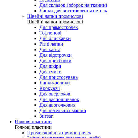
Для складок і зборок на тканині
Лапки для виготовлення петель
Швейні лапки промислові
Швейні лапки промислові
Для прямострочек
Тефлонові
Для блискавки
Різні лапки
Для канта
Для відстрочки
Для присборки
Для шкіри
Для гумки
Для пристосувань
Лапки-ролики
Крокуючі
Для оверлоков
Для распошивалок
Для двоголкових
Для петельних машин
Зигзаг
Голкові пластини
Голкові пластини
Промислові для прямострочек