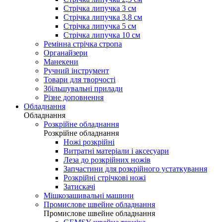
Стрічка липучка 3 см
Стрічка липучка 3,8 см
Стрічка липучка 5 см
Стрічка липучка 10 см
Ремінна стрічка стропа
Органайзери
Манекени
Ручний інструмент
Товари для творчості
Збільшувальні прилади
Різне доповнення
Обладнання
Обладнання
Розкрійне обладнання
Розкрійне обладнання
Ножі розкрійні
Витратні матеріали і аксесуари
Леза до розкрійних ножів
Запчастини для розкрійного устаткування
Розкрійні стрічкові ножі
Затискачі
Мішкозашивальні машини
Промислове швейне обладнання
Промислове швейне обладнання