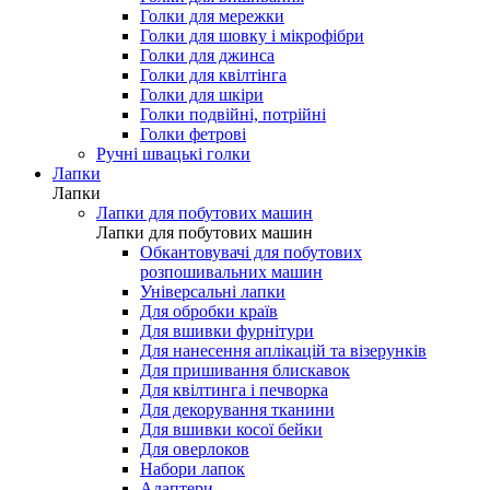
Голки для мережки
Голки для шовку і мікрофібри
Голки для джинса
Голки для квілтінга
Голки для шкіри
Голки подвійні, потрійні
Голки фетрові
Ручні швацькі голки
Лапки
Лапки
Лапки для побутових машин
Лапки для побутових машин
Обкантовувачі для побутових
розпошивальних машин
Універсальні лапки
Для обробки країв
Для вшивки фурнітури
Для нанесення аплікацій та візерунків
Для пришивання блискавок
Для квілтинга і печворка
Для декорування тканини
Для вшивки косої бейки
Для оверлоков
Набори лапок
Адаптери