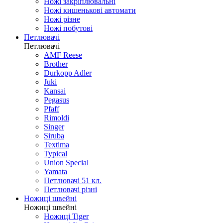
Ножі закріплювальні
Ножі кишенькові автомати
Ножі різне
Ножі побутові
Петлювачі
Петлювачі
AMF Reese
Brother
Durkopp Adler
Juki
Kansai
Pegasus
Pfaff
Rimoldi
Singer
Siruba
Textima
Typical
Union Special
Yamata
Петлювачі 51 кл.
Петлювачі різні
Ножиці швейні
Ножиці швейні
Ножиці Tiger