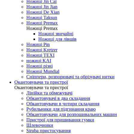
Ножиці Jin Cai
Ножиці Jin Jian
Ножиці De Xian
Ножиці Taksun
Ножиці Premax
Ножиці Premax
Ножиці звичайні
Ножиці для лівшів
Ножиці Pin
Ножиці Kretzer
Ножиці TEXI
ножиці KAI
Ножиці різні
Ножиці Mundial
Сніппери, розпорювачі та обрізувачі нитки
Окантовувачи та пристрої
Окантовувачи та пристрої
Лінійки та обмежувачі
Обкантовувачі в два складання
Обкантовувачи в чотири складання
Рубильники для підгинання краю
Обкантовувачи для розпошивальних машин
Пристрої для пришивання гумки
Шлевочники
Siruba пристосування