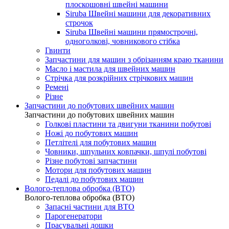
плоскошовні швейні машини
Siruba Швейні машини для декоративних
строчок
Siruba Швейні машини прямострочні,
одноголкові, човникового стібка
Гвинти
Запчастини для машин з обрізанням краю тканини
Масло і мастила для швейних машин
Стрічка для розкрійних стрічкових машин
Ремені
Різне
Запчастини до побутових швейних машин
Запчастини до побутових швейних машин
Голкові пластини та двигуни тканини побутові
Ножі до побутових машин
Петлітелі для побутових машин
Човники, шпульних ковпачки, шпулі побутові
Різне побутові запчастини
Мотори для побутових машин
Педалі до побутових машин
Волого-теплова обробка (ВТО)
Волого-теплова обробка (ВТО)
Запасні частини для ВТО
Парогенератори
Прасувальні дошки