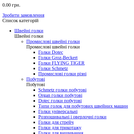
0.00 грн.
Зробити замовлення
Список категорій
Швейні голки
Швейні голки
Промислові швейні голки
Промислові швейні голки
Голки Dotec
Голки Groz-Beckert
Голки FLYING TIGER
Голки Schmetz
Промислові голки різні
Побутові
Побутові
Schmetz голки побутові
Organ голки побутові
Dotec голки побутові
Типи голок для побутових швейних машин
Голки універсальні
Розпошивальні і оверлочні голки
Голки для стрейч
Голки для трикотажу
Голки для вишивання