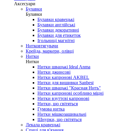
Аксесуари
Булавки
Булавки
Булавки кравецькі
Булавки англійські
Булавки декоративні
Булавки для етикеток
Ігольниці магнітні
Нитковтягувачи
Крейда, маркери, олівці
Нитки
Нитки
Нитки швацькі Ideal Anma
Нитки джинсові
Нитки капронові AKBEL
Нитки для вишивки Sanbest
Нитки швацькі "Красная Нить"
Нитки капронові особливо міцні
Нитки взуттєві капронові
Нитки, що світяться
Гумова нитка
Нитки мішкозашивальні
Шнурки, що світяться
Лекала кравецькі
Cпиці для в'язання