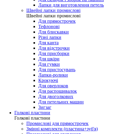
Лапки для виготовлення петель
Швейні лапки промислові
Швейні лапки промислові
Для прямострочек
Тефлонові
Для блискавки
Різні лапки
Для канта
Для відстрочки
Для присборки
Для шкіри
Для гумки
Для пристосувань
Лапки-ролики
Крокуючі
Для оверлоков
Для распошивалок
Для двоголкових
Для петельних машин
Зигзаг
Голкові пластини
Голкові пластини
Промислові для прямострочек
Змінні комплекти (пластина+зуб'я)