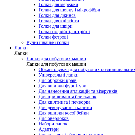
Голки для мережки
Голки для шовку і мікрофібри
Голки для джинса
Голки для квілтінга
Голки для шкіри
Голки подвійні, потрійні
Голки фетрові
Ручні швацькі голки
Лапки
Лапки
Лапки для побутових машин
Лапки для побутових машин
Обкантовувачі для побутових розпошивальни
Універсальні лапки
Для обробки країв
Для вшивки фурнітури
Для нанесення аплікацій та візерунків
Для пришивання блискавок
Для квілтинга і печворка
Для декорування тканини
Для вшивки косої бейки
Для оверлоков
Набори лапок
Адаптери
Для складок і зборок на тканині