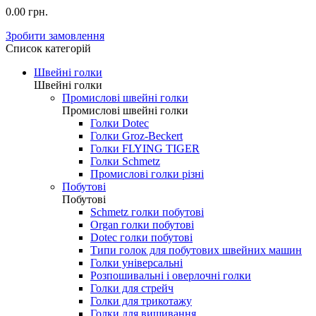
0.00 грн.
Зробити замовлення
Список категорій
Швейні голки
Швейні голки
Промислові швейні голки
Промислові швейні голки
Голки Dotec
Голки Groz-Beckert
Голки FLYING TIGER
Голки Schmetz
Промислові голки різні
Побутові
Побутові
Schmetz голки побутові
Organ голки побутові
Dotec голки побутові
Типи голок для побутових швейних машин
Голки універсальні
Розпошивальні і оверлочні голки
Голки для стрейч
Голки для трикотажу
Голки для вишивання