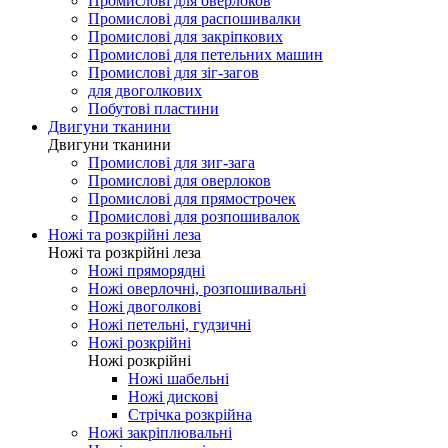
Промислові для оверлоков
Промислові для распошивалки
Промислові для закріпкових
Промислові для петельних машин
Промислові для зіг-загов
для двоголкових
Побутові пластини
Двигуни тканини
Двигуни тканини
Промислові для зиг-зага
Промислові для оверлоков
Промислові для прямострочек
Промислові для розпошивалок
Ножі та розкрійні леза
Ножі та розкрійні леза
Ножі пряморядні
Ножі оверлочні, розпошивальні
Ножі двоголкові
Ножі петельні, гудзичні
Ножі розкрійні
Ножі розкрійні
Ножі шабельні
Ножі дискові
Стрічка розкрійна
Ножі закріплювальні