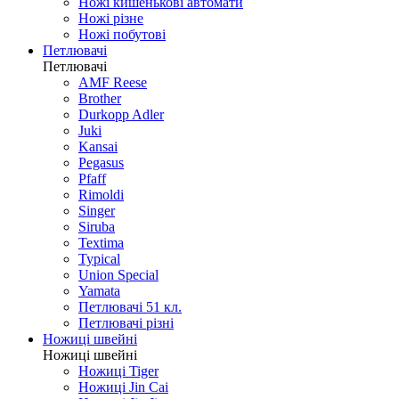
Ножі кишенькові автомати
Ножі різне
Ножі побутові
Петлювачі
Петлювачі
AMF Reese
Brother
Durkopp Adler
Juki
Kansai
Pegasus
Pfaff
Rimoldi
Singer
Siruba
Textima
Typical
Union Special
Yamata
Петлювачі 51 кл.
Петлювачі різні
Ножиці швейні
Ножиці швейні
Ножиці Tiger
Ножиці Jin Cai