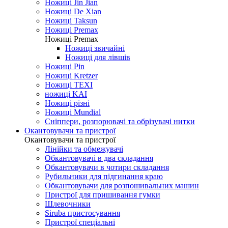
Ножиці Jin Jian
Ножиці De Xian
Ножиці Taksun
Ножиці Premax
Ножиці Premax
Ножиці звичайні
Ножиці для лівшів
Ножиці Pin
Ножиці Kretzer
Ножиці TEXI
ножиці KAI
Ножиці різні
Ножиці Mundial
Сніппери, розпорювачі та обрізувачі нитки
Окантовувачи та пристрої
Окантовувачи та пристрої
Лінійки та обмежувачі
Обкантовувачі в два складання
Обкантовувачи в чотири складання
Рубильники для підгинання краю
Обкантовувачи для розпошивальних машин
Пристрої для пришивання гумки
Шлевочники
Siruba пристосування
Пристрої спеціальні