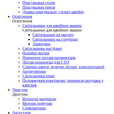
Прасувальні столи
Прасувальні преси
Дошки прасувальні, стільці швейні
Освітлення
Освітлення
Світильники для швейних машин
Світильники для швейних машин
Світильники на магніті
Світильники на струбціні
Лампочки
Світильники настільні
Налобні ліхтарі
Переносні ліхтарі-прожектори
Ліхтар-переноска для СТО
Сонячні панелі, вуличні ліхтарі, електростанції
Акумулятори
Світильники різне
Подовжувачі електричні, переносні котушки з
кабелем
Двигуни
Двигуни
Витратні матеріали
Мотори побутові
Сервомотори
Аксесуари