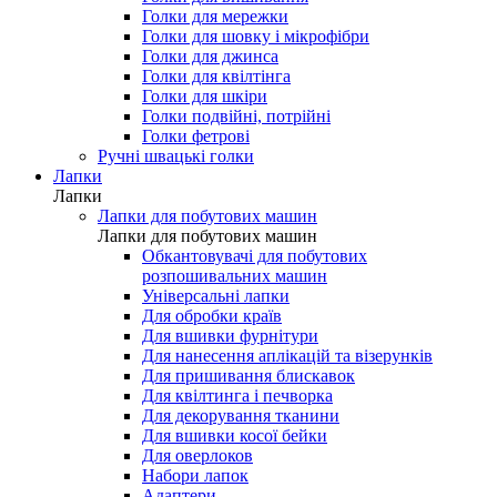
Голки для мережки
Голки для шовку і мікрофібри
Голки для джинса
Голки для квілтінга
Голки для шкіри
Голки подвійні, потрійні
Голки фетрові
Ручні швацькі голки
Лапки
Лапки
Лапки для побутових машин
Лапки для побутових машин
Обкантовувачі для побутових
розпошивальних машин
Універсальні лапки
Для обробки країв
Для вшивки фурнітури
Для нанесення аплікацій та візерунків
Для пришивання блискавок
Для квілтинга і печворка
Для декорування тканини
Для вшивки косої бейки
Для оверлоков
Набори лапок
Адаптери