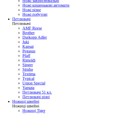
Ножі закріплювальні
Ножі кишенькові автомати
Ножі різне
Ножі побутові
Петлювачі
Петлювачі
AMF Reese
Brother
Durkopp Adler
Juki
Kansai
Pegasus
Pfaff
Rimoldi
Singer
Siruba
Textima
Typical
Union Special
Yamata
Петлювачі 51 кл.
Петлювачі різні
Ножиці швейні
Ножиці швейні
Ножиці Tiger