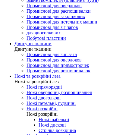
Змінні комплекти (пластина+зуб'я)
Промислові для оверлоков
Промислові для распошивалки
Промислові для закріпкових
Промислові для петельних машин
Промислові для зіг-загов
для двоголкових
Побутові пластини
Двигуни тканини
Двигуни тканини
Промислові для зиг-зага
Промислові для оверлоков
Промислові для прямострочек
Промислові для розпошивалок
Ножі та розкрійні леза
Ножі та розкрійні леза
Ножі пряморядні
Ножі оверлочні, розпошивальні
Ножі двоголкові
Ножі петельні, гудзичні
Ножі розкрійні
Ножі розкрійні
Ножі шабельні
Ножі дискові
Стрічка розкрійна