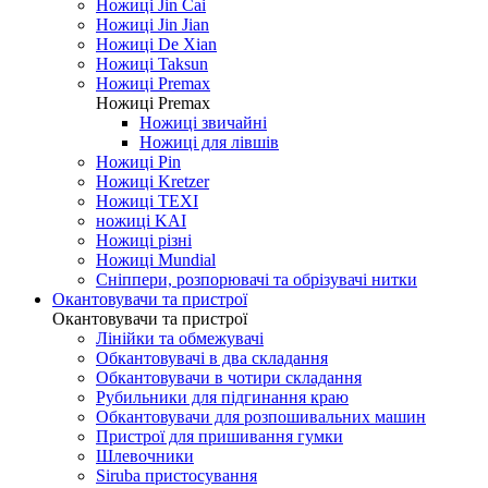
Ножиці Jin Cai
Ножиці Jin Jian
Ножиці De Xian
Ножиці Taksun
Ножиці Premax
Ножиці Premax
Ножиці звичайні
Ножиці для лівшів
Ножиці Pin
Ножиці Kretzer
Ножиці TEXI
ножиці KAI
Ножиці різні
Ножиці Mundial
Сніппери, розпорювачі та обрізувачі нитки
Окантовувачи та пристрої
Окантовувачи та пристрої
Лінійки та обмежувачі
Обкантовувачі в два складання
Обкантовувачи в чотири складання
Рубильники для підгинання краю
Обкантовувачи для розпошивальних машин
Пристрої для пришивання гумки
Шлевочники
Siruba пристосування