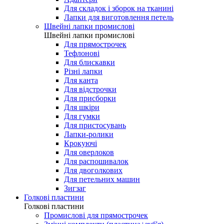
Для складок і зборок на тканині
Лапки для виготовлення петель
Швейні лапки промислові
Швейні лапки промислові
Для прямострочек
Тефлонові
Для блискавки
Різні лапки
Для канта
Для відстрочки
Для присборки
Для шкіри
Для гумки
Для пристосувань
Лапки-ролики
Крокуючі
Для оверлоков
Для распошивалок
Для двоголкових
Для петельних машин
Зигзаг
Голкові пластини
Голкові пластини
Промислові для прямострочек