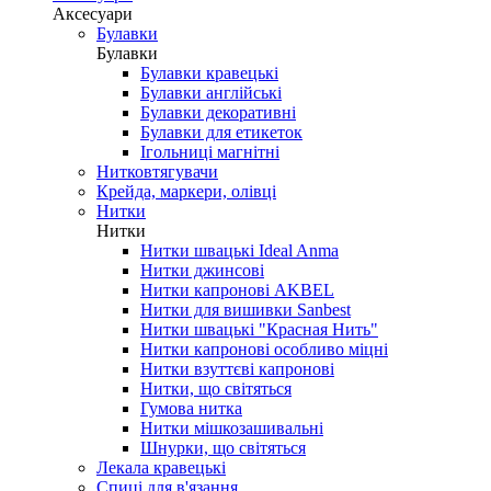
Аксесуари
Булавки
Булавки
Булавки кравецькі
Булавки англійські
Булавки декоративні
Булавки для етикеток
Ігольниці магнітні
Нитковтягувачи
Крейда, маркери, олівці
Нитки
Нитки
Нитки швацькі Ideal Anma
Нитки джинсові
Нитки капронові AKBEL
Нитки для вишивки Sanbest
Нитки швацькі "Красная Нить"
Нитки капронові особливо міцні
Нитки взуттєві капронові
Нитки, що світяться
Гумова нитка
Нитки мішкозашивальні
Шнурки, що світяться
Лекала кравецькі
Cпиці для в'язання