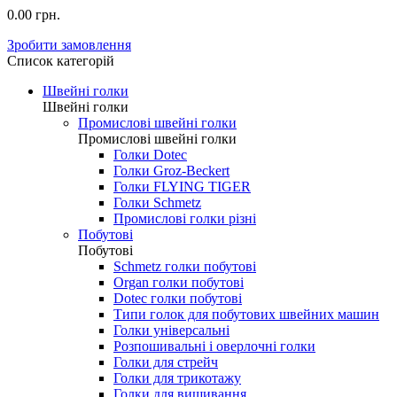
0.00 грн.
Зробити замовлення
Список категорій
Швейні голки
Швейні голки
Промислові швейні голки
Промислові швейні голки
Голки Dotec
Голки Groz-Beckert
Голки FLYING TIGER
Голки Schmetz
Промислові голки різні
Побутові
Побутові
Schmetz голки побутові
Organ голки побутові
Dotec голки побутові
Типи голок для побутових швейних машин
Голки універсальні
Розпошивальні і оверлочні голки
Голки для стрейч
Голки для трикотажу
Голки для вишивання