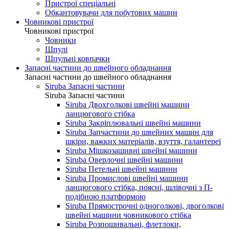
Пристрої спеціальні
Обкантовувачи для побутових машин
Човникові пристрої
Човникові пристрої
Човники
Шпулі
Шпульні ковпачки
Запасні частини до швейного обладнання
Запасні частини до швейного обладнання
Siruba Запасні частини
Siruba Запасні частини
Siruba Двохголкові швейні машини
ланцюгового стібка
Siruba Закріплювальні швейні машини
Siruba Запчастини до швейних машин для
шкіри, важких матеріалів, взуття, галантереї
Siruba Мішкозашивні швейні машини
Siruba Оверлочні швейні машини
Siruba Петельні швейні машини
Siruba Промислові швейні машини
ланцюгового стібка, поясні, шлівочні з П-
подібною платформою
Siruba Прямострочні одноголкові, двоголкові
швейні машини човникового стібка
Siruba Розпошивальні, флетлоки,