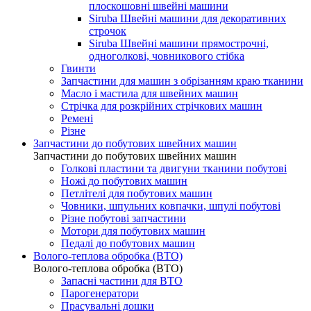
плоскошовні швейні машини
Siruba Швейні машини для декоративних
строчок
Siruba Швейні машини прямострочні,
одноголкові, човникового стібка
Гвинти
Запчастини для машин з обрізанням краю тканини
Масло і мастила для швейних машин
Стрічка для розкрійних стрічкових машин
Ремені
Різне
Запчастини до побутових швейних машин
Запчастини до побутових швейних машин
Голкові пластини та двигуни тканини побутові
Ножі до побутових машин
Петлітелі для побутових машин
Човники, шпульних ковпачки, шпулі побутові
Різне побутові запчастини
Мотори для побутових машин
Педалі до побутових машин
Волого-теплова обробка (ВТО)
Волого-теплова обробка (ВТО)
Запасні частини для ВТО
Парогенератори
Прасувальні дошки