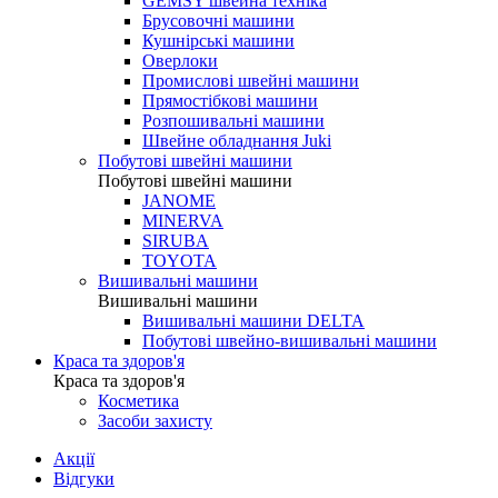
GEMSY швейна техніка
Брусовочні машини
Кушнірські машини
Оверлоки
Промислові швейні машини
Прямостібкові машини
Розпошивальні машини
Швейне обладнання Juki
Побутові швейні машини
Побутові швейні машини
JANOME
MINERVA
SIRUBA
TOYOTA
Вишивальні машини
Вишивальні машини
Вишивальні машини DELTA
Побутові швейно-вишивальні машини
Краса та здоров'я
Краса та здоров'я
Косметика
Засоби захисту
Акції
Відгуки