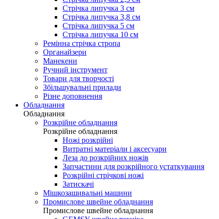
Стрічка липучка 3 см
Стрічка липучка 3,8 см
Стрічка липучка 5 см
Стрічка липучка 10 см
Ремінна стрічка стропа
Органайзери
Манекени
Ручний інструмент
Товари для творчості
Збільшувальні прилади
Різне доповнення
Обладнання
Обладнання
Розкрійне обладнання
Розкрійне обладнання
Ножі розкрійні
Витратні матеріали і аксесуари
Леза до розкрійних ножів
Запчастини для розкрійного устаткування
Розкрійні стрічкові ножі
Затискачі
Мішкозашивальні машини
Промислове швейне обладнання
Промислове швейне обладнання