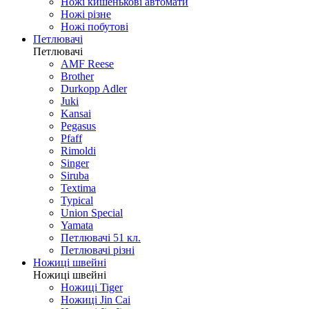
Ножі кишенькові автомати
Ножі різне
Ножі побутові
Петлювачі
Петлювачі
AMF Reese
Brother
Durkopp Adler
Juki
Kansai
Pegasus
Pfaff
Rimoldi
Singer
Siruba
Textima
Typical
Union Special
Yamata
Петлювачі 51 кл.
Петлювачі різні
Ножиці швейні
Ножиці швейні
Ножиці Tiger
Ножиці Jin Cai