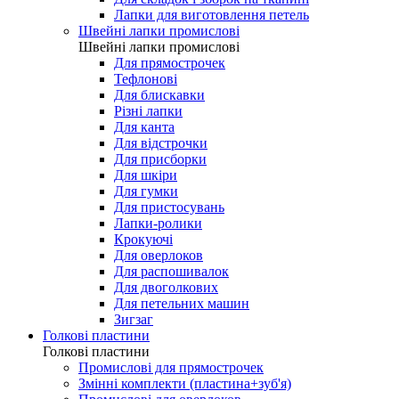
Лапки для виготовлення петель
Швейні лапки промислові
Швейні лапки промислові
Для прямострочек
Тефлонові
Для блискавки
Різні лапки
Для канта
Для відстрочки
Для присборки
Для шкіри
Для гумки
Для пристосувань
Лапки-ролики
Крокуючі
Для оверлоков
Для распошивалок
Для двоголкових
Для петельних машин
Зигзаг
Голкові пластини
Голкові пластини
Промислові для прямострочек
Змінні комплекти (пластина+зуб'я)