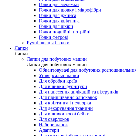
Голки для мережки
Голки для шовку і мікрофібри
Голки для джинса
Голки для квілтінга
Голки для шкіри
Голки подвійні, потрійні
Голки фетрові
Ручні швацькі голки
Лапки
Лапки
Лапки для побутових машин
Лапки для побутових машин
Обкантовувачі для побутових розпошивальни
Універсальні лапки
Для обробки країв
Для вшивки фурнітури
Для нанесення аплікацій та візерунків
Для пришивання блискавок
Для квілтинга і печворка
Для декорування тканини
Для вшивки косої бейки
Для оверлоков
Набори лапок
Адаптери
Для складок і зборок на тканині