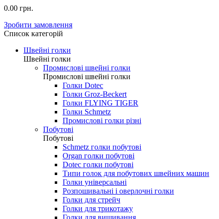
0.00 грн.
Зробити замовлення
Список категорій
Швейні голки
Швейні голки
Промислові швейні голки
Промислові швейні голки
Голки Dotec
Голки Groz-Beckert
Голки FLYING TIGER
Голки Schmetz
Промислові голки різні
Побутові
Побутові
Schmetz голки побутові
Organ голки побутові
Dotec голки побутові
Типи голок для побутових швейних машин
Голки універсальні
Розпошивальні і оверлочні голки
Голки для стрейч
Голки для трикотажу
Голки для вишивання