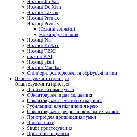
Ножиці Jin Jian
Ножиці De Xian
Ножиці Taksun
Ножиці Premax
Ножиці Premax
Ножиці звичайні
Ножиці для лівшів
Ножиці Pin
Ножиці Kretzer
Ножиці TEXI
ножиці KAI
Ножиці різні
Ножиці Mundial
Сніппери, розпорювачі та обрізувачі нитки
Окантовувачи та пристрої
Окантовувачи та пристрої
Лінійки та обмежувачі
Обкантовувачі в два складання
Обкантовувачи в чотири складання
Рубильники для підгинання краю
Обкантовувачи для розпошивальних машин
Пристрої для пришивання гумки
Шлевочники
Siruba пристосування
Пристрої спеціальні