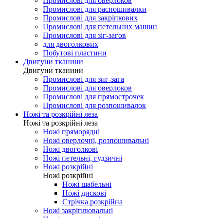
Промислові для оверлоков
Промислові для распошивалки
Промислові для закріпкових
Промислові для петельних машин
Промислові для зіг-загов
для двоголкових
Побутові пластини
Двигуни тканини
Двигуни тканини
Промислові для зиг-зага
Промислові для оверлоков
Промислові для прямострочек
Промислові для розпошивалок
Ножі та розкрійні леза
Ножі та розкрійні леза
Ножі пряморядні
Ножі оверлочні, розпошивальні
Ножі двоголкові
Ножі петельні, гудзичні
Ножі розкрійні
Ножі розкрійні
Ножі шабельні
Ножі дискові
Стрічка розкрійна
Ножі закріплювальні