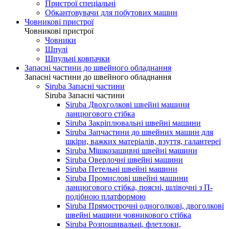
Пристрої спеціальні
Обкантовувачи для побутових машин
Човникові пристрої
Човникові пристрої
Човники
Шпулі
Шпульні ковпачки
Запасні частини до швейного обладнання
Запасні частини до швейного обладнання
Siruba Запасні частини
Siruba Запасні частини
Siruba Двохголкові швейні машини
ланцюгового стібка
Siruba Закріплювальні швейні машини
Siruba Запчастини до швейних машин для
шкіри, важких матеріалів, взуття, галантереї
Siruba Мішкозашивні швейні машини
Siruba Оверлочні швейні машини
Siruba Петельні швейні машини
Siruba Промислові швейні машини
ланцюгового стібка, поясні, шлівочні з П-
подібною платформою
Siruba Прямострочні одноголкові, двоголкові
швейні машини човникового стібка
Siruba Розпошивальні, флетлоки,