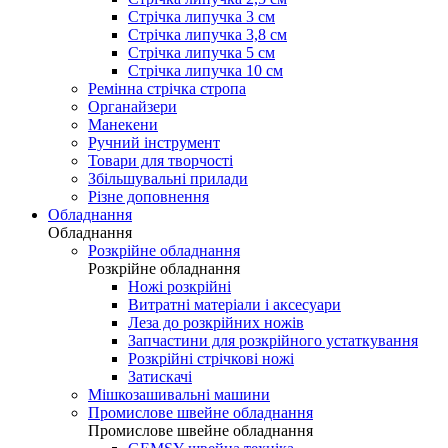
Стрічка липучка 3 см
Стрічка липучка 3,8 см
Стрічка липучка 5 см
Стрічка липучка 10 см
Ремінна стрічка стропа
Органайзери
Манекени
Ручний інструмент
Товари для творчості
Збільшувальні прилади
Різне доповнення
Обладнання
Обладнання
Розкрійне обладнання
Розкрійне обладнання
Ножі розкрійні
Витратні матеріали і аксесуари
Леза до розкрійних ножів
Запчастини для розкрійного устаткування
Розкрійні стрічкові ножі
Затискачі
Мішкозашивальні машини
Промислове швейне обладнання
Промислове швейне обладнання