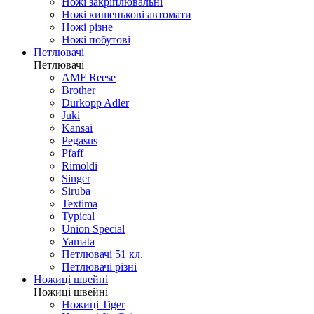
Ножі закріплювальні
Ножі кишенькові автомати
Ножі різне
Ножі побутові
Петлювачі
Петлювачі
AMF Reese
Brother
Durkopp Adler
Juki
Kansai
Pegasus
Pfaff
Rimoldi
Singer
Siruba
Textima
Typical
Union Special
Yamata
Петлювачі 51 кл.
Петлювачі різні
Ножиці швейні
Ножиці швейні
Ножиці Tiger