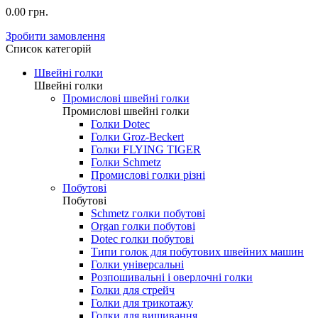
0.00 грн.
Зробити замовлення
Список категорій
Швейні голки
Швейні голки
Промислові швейні голки
Промислові швейні голки
Голки Dotec
Голки Groz-Beckert
Голки FLYING TIGER
Голки Schmetz
Промислові голки різні
Побутові
Побутові
Schmetz голки побутові
Organ голки побутові
Dotec голки побутові
Типи голок для побутових швейних машин
Голки універсальні
Розпошивальні і оверлочні голки
Голки для стрейч
Голки для трикотажу
Голки для вишивання