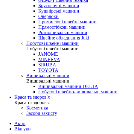
GEMSY швейна техніка
Брусовочні машини
Кушнірські машини
Оверлоки
Промислові швейні машини
Прямостібкові машини
Розпошивальні машини
Швейне обладнання Juki
Побутові швейні машини
Побутові швейні машини
JANOME
MINERVA
SIRUBA
TOYOTA
Вишивальні машини
Вишивальні машини
Вишивальні машини DELTA
Побутові швейно-вишивальні машини
Краса та здоров'я
Краса та здоров'я
Косметика
Засоби захисту
Акції
Відгуки