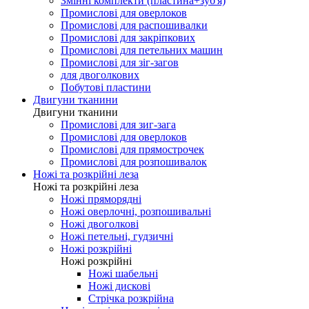
Змінні комплекти (пластина+зуб'я)
Промислові для оверлоков
Промислові для распошивалки
Промислові для закріпкових
Промислові для петельних машин
Промислові для зіг-загов
для двоголкових
Побутові пластини
Двигуни тканини
Двигуни тканини
Промислові для зиг-зага
Промислові для оверлоков
Промислові для прямострочек
Промислові для розпошивалок
Ножі та розкрійні леза
Ножі та розкрійні леза
Ножі пряморядні
Ножі оверлочні, розпошивальні
Ножі двоголкові
Ножі петельні, гудзичні
Ножі розкрійні
Ножі розкрійні
Ножі шабельні
Ножі дискові
Стрічка розкрійна