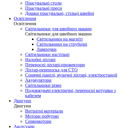
Прасувальні столи
Прасувальні преси
Дошки прасувальні, стільці швейні
Освітлення
Освітлення
Світильники для швейних машин
Світильники для швейних машин
Світильники на магніті
Світильники на струбціні
Лампочки
Світильники настільні
Налобні ліхтарі
Переносні ліхтарі-прожектори
Ліхтар-переноска для СТО
Сонячні панелі, вуличні ліхтарі, електростанції
Акумулятори
Світильники різне
Подовжувачі електричні, переносні котушки з
кабелем
Двигуни
Двигуни
Витратні матеріали
Мотори побутові
Сервомотори
Аксесуари