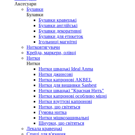
Аксесуари
Булавки
Булавки
Булавки кравецькі
Булавки англійські
Булавки декоративні
Булавки для етикеток
Ігольниці магнітні
Нитковтягувачи
Крейда, маркери, олівці
Нитки
Нитки
Нитки швацькі Ideal Anma
Нитки джинсові
Нитки капронові AKBEL
Нитки для вишивки Sanbest
Нитки швацькі "Красная Нить"
Нитки капронові особливо міцні
Нитки взуттєві капронові
Нитки, що світяться
Гумова нитка
Нитки мішкозашивальні
Шнурки, що світяться
Лекала кравецькі
Cпиці для в'язання