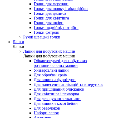
Голки для мережки
Голки для шовку і мікрофібри
Голки для джинса
Голки для квілтінга
Голки для шкіри
Голки подвійні, потрійні
Голки фетрові
Ручні швацькі голки
Лапки
Лапки
Лапки для побутових машин
Лапки для побутових машин
Обкантовувачі для побутових
розпошивальних машин
Універсальні лапки
Для обробки країв
Для вшивки фурнітури
Для нанесення аплікацій та візерунків
Для пришивання блискавок
Для квілтинга і печворка
Для декорування тканини
Для вшивки косої бейки
Для оверлоков
Набори лапок
Адаптери