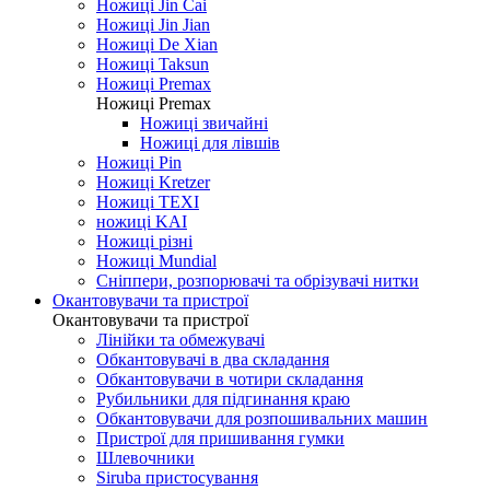
Ножиці Jin Cai
Ножиці Jin Jian
Ножиці De Xian
Ножиці Taksun
Ножиці Premax
Ножиці Premax
Ножиці звичайні
Ножиці для лівшів
Ножиці Pin
Ножиці Kretzer
Ножиці TEXI
ножиці KAI
Ножиці різні
Ножиці Mundial
Сніппери, розпорювачі та обрізувачі нитки
Окантовувачи та пристрої
Окантовувачи та пристрої
Лінійки та обмежувачі
Обкантовувачі в два складання
Обкантовувачи в чотири складання
Рубильники для підгинання краю
Обкантовувачи для розпошивальних машин
Пристрої для пришивання гумки
Шлевочники
Siruba пристосування