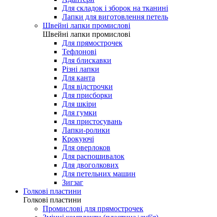
Для складок і зборок на тканині
Лапки для виготовлення петель
Швейні лапки промислові
Швейні лапки промислові
Для прямострочек
Тефлонові
Для блискавки
Різні лапки
Для канта
Для відстрочки
Для присборки
Для шкіри
Для гумки
Для пристосувань
Лапки-ролики
Крокуючі
Для оверлоков
Для распошивалок
Для двоголкових
Для петельних машин
Зигзаг
Голкові пластини
Голкові пластини
Промислові для прямострочек