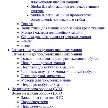
плоскошовні швейні машини
Siruba Швейні машини для декоративних
строчок
Siruba Швейні машини прямострочні,
одноголкові, човникового стібка
Гвинти
Запчастини для машин з обрізанням краю тканини
Масло і мастила для швейних машин
Стрічка для розкрійних стрічкових машин
Ремені
Різне
Запчастини до побутових швейних машин
Запчастини до побутових швейних машин
Голкові пластини та двигуни тканини побутові
Ножі до побутових машин
Петлітелі для побутових машин
Човники, шпульних ковпачки, шпулі побутові
Різне побутові запчастини
Мотори для побутових машин
Педалі до побутових машин
Волого-теплова обробка (ВТО)
Волого-теплова обробка (ВТО)
Запасні частини для ВТО
Парогенератори
Прасувальні дошки