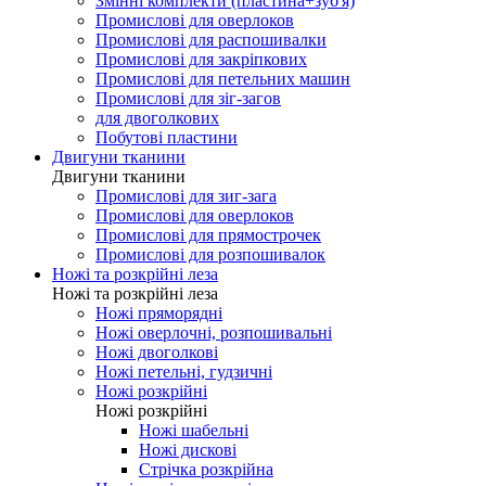
Змінні комплекти (пластина+зуб'я)
Промислові для оверлоков
Промислові для распошивалки
Промислові для закріпкових
Промислові для петельних машин
Промислові для зіг-загов
для двоголкових
Побутові пластини
Двигуни тканини
Двигуни тканини
Промислові для зиг-зага
Промислові для оверлоков
Промислові для прямострочек
Промислові для розпошивалок
Ножі та розкрійні леза
Ножі та розкрійні леза
Ножі пряморядні
Ножі оверлочні, розпошивальні
Ножі двоголкові
Ножі петельні, гудзичні
Ножі розкрійні
Ножі розкрійні
Ножі шабельні
Ножі дискові
Стрічка розкрійна