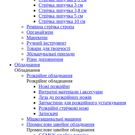
Стрічка липучка 3 см
Стрічка липучка 3,8 см
Стрічка липучка 5 см
Стрічка липучка 10 см
Ремінна стрічка стропа
Органайзери
Манекени
Ручний інструмент
Товари для творчості
Збільшувальні прилади
Різне доповнення
Обладнання
Обладнання
Розкрійне обладнання
Розкрійне обладнання
Ножі розкрійні
Витратні матеріали і аксесуари
Леза до розкрійних ножів
Запчастини для розкрійного устаткування
Розкрійні стрічкові ножі
Затискачі
Мішкозашивальні машини
Промислове швейне обладнання
Промислове швейне обладнання