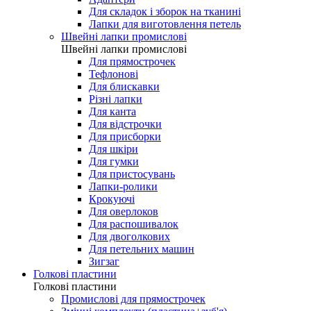
Для складок і зборок на тканині
Лапки для виготовлення петель
Швейні лапки промислові
Швейні лапки промислові
Для прямострочек
Тефлонові
Для блискавки
Різні лапки
Для канта
Для відстрочки
Для присборки
Для шкіри
Для гумки
Для пристосувань
Лапки-ролики
Крокуючі
Для оверлоков
Для распошивалок
Для двоголкових
Для петельних машин
Зигзаг
Голкові пластини
Голкові пластини
Промислові для прямострочек