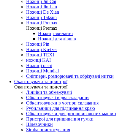
Ножиці Jin Cai
Ножиці Jin Jian
Ножиці De Xian
Ножиці Taksun
Ножиці Premax
Ножиці Premax
Ножиці звичайні
Ножиці для лівшів
Ножиці Pin
Ножиці Kretzer
Ножиці TEXI
ножиці KAI
Ножиці різні
Ножиці Mundial
Сніппери, розпорювачі та обрізувачі нитки
Окантовувачи та пристрої
Окантовувачи та пристрої
Лінійки та обмежувачі
Обкантовувачі в два складання
Обкантовувачи в чотири складання
Рубильники для підгинання краю
Обкантовувачи для розпошивальних машин
Пристрої для пришивання гумки
Шлевочники
Siruba пристосування