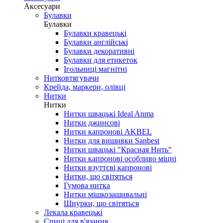
Аксесуари
Булавки
Булавки
Булавки кравецькі
Булавки англійські
Булавки декоративні
Булавки для етикеток
Ігольниці магнітні
Нитковтягувачи
Крейда, маркери, олівці
Нитки
Нитки
Нитки швацькі Ideal Anma
Нитки джинсові
Нитки капронові AKBEL
Нитки для вишивки Sanbest
Нитки швацькі "Красная Нить"
Нитки капронові особливо міцні
Нитки взуттєві капронові
Нитки, що світяться
Гумова нитка
Нитки мішкозашивальні
Шнурки, що світяться
Лекала кравецькі
Cпиці для в'язання