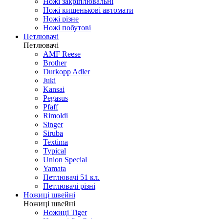
Ножі закріплювальні
Ножі кишенькові автомати
Ножі різне
Ножі побутові
Петлювачі
Петлювачі
AMF Reese
Brother
Durkopp Adler
Juki
Kansai
Pegasus
Pfaff
Rimoldi
Singer
Siruba
Textima
Typical
Union Special
Yamata
Петлювачі 51 кл.
Петлювачі різні
Ножиці швейні
Ножиці швейні
Ножиці Tiger