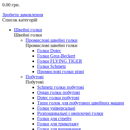
0.00 грн.
Зробити замовлення
Список категорій
Швейні голки
Швейні голки
Промислові швейні голки
Промислові швейні голки
Голки Dotec
Голки Groz-Beckert
Голки FLYING TIGER
Голки Schmetz
Промислові голки різні
Побутові
Побутові
Schmetz голки побутові
Organ голки побутові
Dotec голки побутові
Типи голок для побутових швейних машин
Голки універсальні
Розпошивальні і оверлочні голки
Голки для стрейч
Голки для трикотажу
Голки для вишивання