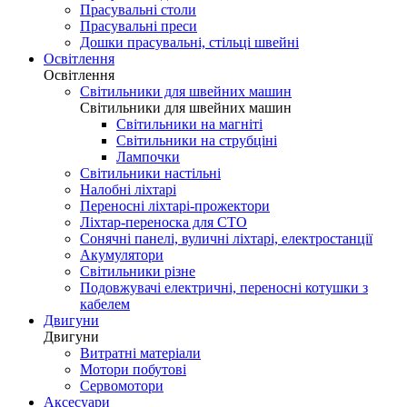
Прасувальні столи
Прасувальні преси
Дошки прасувальні, стільці швейні
Освітлення
Освітлення
Світильники для швейних машин
Світильники для швейних машин
Світильники на магніті
Світильники на струбціні
Лампочки
Світильники настільні
Налобні ліхтарі
Переносні ліхтарі-прожектори
Ліхтар-переноска для СТО
Сонячні панелі, вуличні ліхтарі, електростанції
Акумулятори
Світильники різне
Подовжувачі електричні, переносні котушки з
кабелем
Двигуни
Двигуни
Витратні матеріали
Мотори побутові
Сервомотори
Аксесуари