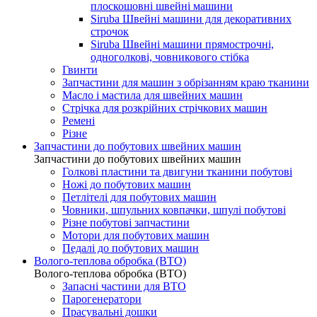
плоскошовні швейні машини
Siruba Швейні машини для декоративних
строчок
Siruba Швейні машини прямострочні,
одноголкові, човникового стібка
Гвинти
Запчастини для машин з обрізанням краю тканини
Масло і мастила для швейних машин
Стрічка для розкрійних стрічкових машин
Ремені
Різне
Запчастини до побутових швейних машин
Запчастини до побутових швейних машин
Голкові пластини та двигуни тканини побутові
Ножі до побутових машин
Петлітелі для побутових машин
Човники, шпульних ковпачки, шпулі побутові
Різне побутові запчастини
Мотори для побутових машин
Педалі до побутових машин
Волого-теплова обробка (ВТО)
Волого-теплова обробка (ВТО)
Запасні частини для ВТО
Парогенератори
Прасувальні дошки