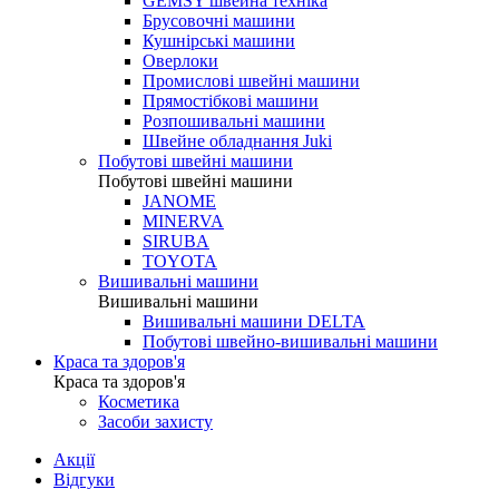
GEMSY швейна техніка
Брусовочні машини
Кушнірські машини
Оверлоки
Промислові швейні машини
Прямостібкові машини
Розпошивальні машини
Швейне обладнання Juki
Побутові швейні машини
Побутові швейні машини
JANOME
MINERVA
SIRUBA
TOYOTA
Вишивальні машини
Вишивальні машини
Вишивальні машини DELTA
Побутові швейно-вишивальні машини
Краса та здоров'я
Краса та здоров'я
Косметика
Засоби захисту
Акції
Відгуки