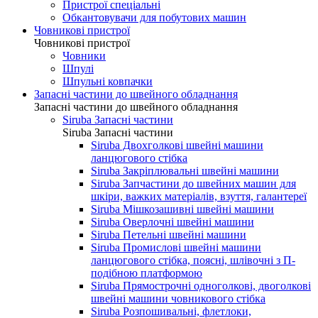
Пристрої спеціальні
Обкантовувачи для побутових машин
Човникові пристрої
Човникові пристрої
Човники
Шпулі
Шпульні ковпачки
Запасні частини до швейного обладнання
Запасні частини до швейного обладнання
Siruba Запасні частини
Siruba Запасні частини
Siruba Двохголкові швейні машини
ланцюгового стібка
Siruba Закріплювальні швейні машини
Siruba Запчастини до швейних машин для
шкіри, важких матеріалів, взуття, галантереї
Siruba Мішкозашивні швейні машини
Siruba Оверлочні швейні машини
Siruba Петельні швейні машини
Siruba Промислові швейні машини
ланцюгового стібка, поясні, шлівочні з П-
подібною платформою
Siruba Прямострочні одноголкові, двоголкові
швейні машини човникового стібка
Siruba Розпошивальні, флетлоки,