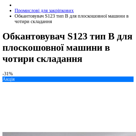
Промислові для закріпкових
Обкантовувач S123 тип B для плоскошовної машини в
чотири складання
Обкантовувач S123 тип B для
плоскошовної машини в
чотири складання
-31%
Акція