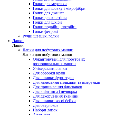
Голки для мережки
Голки для шовку і мікрофібри
Голки для джинса
Голки для квілтінга
Голки для шкіри
Голки подвійні, потрійні
Голки фетрові
Ручні швацькі голки
Лапки
Лапки
Лапки для побутових машин
Лапки для побутових машин
Обкантовувачі для побутових
розпошивальних машин
Універсальні лапки
Для обробки країв
Для вшивки фурнітури
Для нанесення аплікацій та візерунків
Для пришивання блискавок
Для квілтинга і печворка
Для декорування тканини
Для вшивки косої бейки
Для оверлоков
Набори лапок
Адаптери