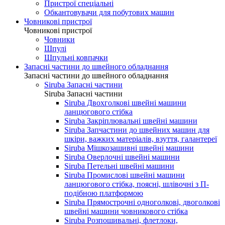
Пристрої спеціальні
Обкантовувачи для побутових машин
Човникові пристрої
Човникові пристрої
Човники
Шпулі
Шпульні ковпачки
Запасні частини до швейного обладнання
Запасні частини до швейного обладнання
Siruba Запасні частини
Siruba Запасні частини
Siruba Двохголкові швейні машини
ланцюгового стібка
Siruba Закріплювальні швейні машини
Siruba Запчастини до швейних машин для
шкіри, важких матеріалів, взуття, галантереї
Siruba Мішкозашивні швейні машини
Siruba Оверлочні швейні машини
Siruba Петельні швейні машини
Siruba Промислові швейні машини
ланцюгового стібка, поясні, шлівочні з П-
подібною платформою
Siruba Прямострочні одноголкові, двоголкові
швейні машини човникового стібка
Siruba Розпошивальні, флетлоки,