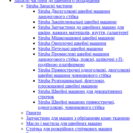
Запасні частини до швейного обладнання
Siruba Запасні частини
Siruba Двохголкові швейні машини
ланцюгового стібка
Siruba Закріплювальні швейні машини
Siruba Запчастини до швейних машин для
шкіри, важких матеріалів, взуття, галантереї
Siruba Мішкозашивні швейні машини
Siruba Оверлочні швейні машини
Siruba Петельні швейні машини
Siruba Промислові швейні машини
ланцюгового стібка, поясні, шлівочні з П-
подібною платформою
Siruba Прямострочні одноголкові, двоголкові
швейні машини човникового стібка
Siruba Розпошивальні, флетлоки,
плоскошовні швейні машини
Siruba Швейні машини для декоративних
строчок
Siruba Швейні машини прямострочні,
одноголкові, човникового стібка
Гвинти
Запчастини для машин з обрізанням краю тканини
Масло і мастила для швейних машин
Стрічка для розкрійних стрічкових машин