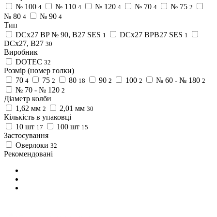
№ 100
№ 110
№ 120
№ 70
№ 75
4
4
4
4
2
№ 80
№ 90
4
4
Тип
DCx27 BP № 90, B27 SES
DCx27 BPB27 SES
1
1
DCx27, B27
30
Виробник
DOTEC
32
Розмір (номер голки)
70
75
80
90
100
№ 60 - № 180
4
2
18
2
2
2
№ 70 - № 120
2
Діаметр колби
1,62 мм
2,01 мм
2
30
Кількість в упаковці
10 шт
100 шт
17
15
Застосування
Оверлоки
32
Рекомендовані