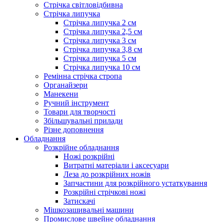
Стрічка світловідбивна
Стрічка липучка
Стрічка липучка 2 см
Стрічка липучка 2,5 см
Стрічка липучка 3 см
Стрічка липучка 3,8 см
Стрічка липучка 5 см
Стрічка липучка 10 см
Ремінна стрічка стропа
Органайзери
Манекени
Ручний інструмент
Товари для творчості
Збільшувальні прилади
Різне доповнення
Обладнання
Розкрійне обладнання
Ножі розкрійні
Витратні матеріали і аксесуари
Леза до розкрійних ножів
Запчастини для розкрійного устаткування
Розкрійні стрічкові ножі
Затискачі
Мішкозашивальні машини
Промислове швейне обладнання