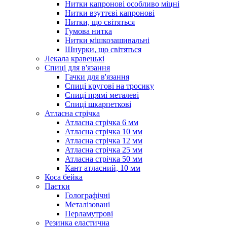
Нитки капронові особливо міцні
Нитки взуттєві капронові
Нитки, що світяться
Гумова нитка
Нитки мішкозашивальні
Шнурки, що світяться
Лекала кравецькі
Cпиці для в'язання
Гачки для в'язання
Спиці кругові на тросику
Спиці прямі металеві
Спиці шкарпеткові
Атласна стрічка
Атласна стрічка 6 мм
Атласна стрічка 10 мм
Атласна стрічка 12 мм
Атласна стрічка 25 мм
Атласна стрічка 50 мм
Кант атласний, 10 мм
Коса бейка
Паєтки
Голографічні
Металізовані
Перламутрові
Резинка еластична