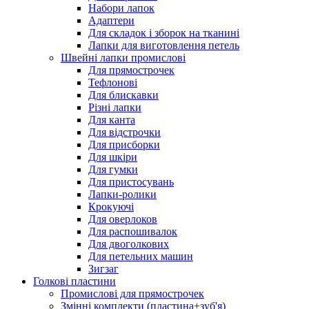
Набори лапок
Адаптери
Для складок і зборок на тканині
Лапки для виготовлення петель
Швейні лапки промислові
Для прямострочек
Тефлонові
Для блискавки
Різні лапки
Для канта
Для відстрочки
Для присборки
Для шкіри
Для гумки
Для пристосувань
Лапки-ролики
Крокуючі
Для оверлоков
Для распошивалок
Для двоголкових
Для петельних машин
Зигзаг
Голкові пластини
Промислові для прямострочек
Змінні комплекти (пластина+зуб'я)