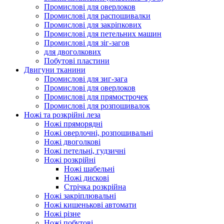
Промислові для оверлоков
Промислові для распошивалки
Промислові для закріпкових
Промислові для петельних машин
Промислові для зіг-загов
для двоголкових
Побутові пластини
Двигуни тканини
Промислові для зиг-зага
Промислові для оверлоков
Промислові для прямострочек
Промислові для розпошивалок
Ножі та розкрійні леза
Ножі пряморядні
Ножі оверлочні, розпошивальні
Ножі двоголкові
Ножі петельні, гудзичні
Ножі розкрійні
Ножі шабельні
Ножі дискові
Стрічка розкрійна
Ножі закріплювальні
Ножі кишенькові автомати
Ножі різне
Ножі побутові