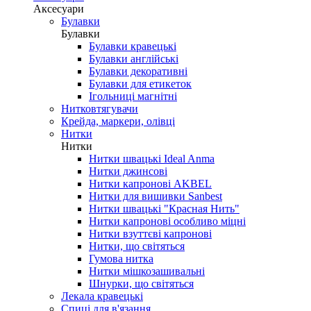
Аксесуари
Булавки
Булавки
Булавки кравецькі
Булавки англійські
Булавки декоративні
Булавки для етикеток
Ігольниці магнітні
Нитковтягувачи
Крейда, маркери, олівці
Нитки
Нитки
Нитки швацькі Ideal Anma
Нитки джинсові
Нитки капронові AKBEL
Нитки для вишивки Sanbest
Нитки швацькі "Красная Нить"
Нитки капронові особливо міцні
Нитки взуттєві капронові
Нитки, що світяться
Гумова нитка
Нитки мішкозашивальні
Шнурки, що світяться
Лекала кравецькі
Cпиці для в'язання