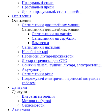
Прасувальні столи
Прасувальні преси
Дошки прасувальні, стільці швейні
Освітлення
Освітлення
Світильники для швейних машин
Світильники для швейних машин
Світильники на магніті
Світильники на струбціні
Лампочки
Світильники настільні
Налобні ліхтарі
Переносні ліхтарі-прожектори
Ліхтар-переноска для СТО
Сонячні панелі, вуличні ліхтарі, електростанції
Акумулятори
Світильники різне
Подовжувачі електричні, переносні котушки з
кабелем
Двигуни
Двигуни
Витратні матеріали
Мотори побутові
Сервомотори
Аксесуари