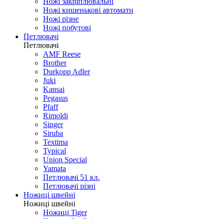
Ножі закріплювальні
Ножі кишенькові автомати
Ножі різне
Ножі побутові
Петлювачі
Петлювачі
AMF Reese
Brother
Durkopp Adler
Juki
Kansai
Pegasus
Pfaff
Rimoldi
Singer
Siruba
Textima
Typical
Union Special
Yamata
Петлювачі 51 кл.
Петлювачі різні
Ножиці швейні
Ножиці швейні
Ножиці Tiger