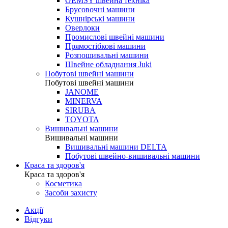
GEMSY швейна техніка
Брусовочні машини
Кушнірські машини
Оверлоки
Промислові швейні машини
Прямостібкові машини
Розпошивальні машини
Швейне обладнання Juki
Побутові швейні машини
Побутові швейні машини
JANOME
MINERVA
SIRUBA
TOYOTA
Вишивальні машини
Вишивальні машини
Вишивальні машини DELTA
Побутові швейно-вишивальні машини
Краса та здоров'я
Краса та здоров'я
Косметика
Засоби захисту
Акції
Відгуки