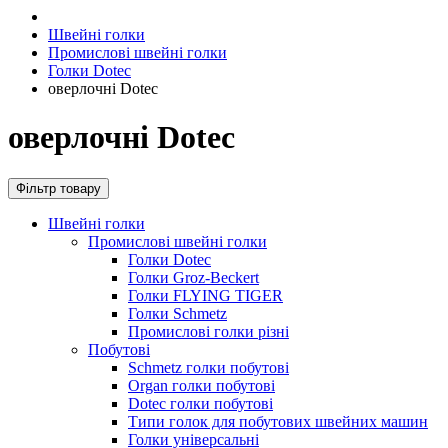
Швейні голки
Промислові швейні голки
Голки Dotec
оверлочні Dotec
оверлочні Dotec
Фільтр товару
Швейні голки
Промислові швейні голки
Голки Dotec
Голки Groz-Beckert
Голки FLYING TIGER
Голки Schmetz
Промислові голки різні
Побутові
Schmetz голки побутові
Organ голки побутові
Dotec голки побутові
Типи голок для побутових швейних машин
Голки універсальні