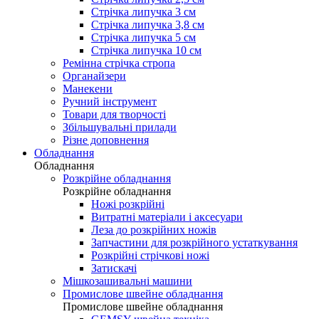
Стрічка липучка 3 см
Стрічка липучка 3,8 см
Стрічка липучка 5 см
Стрічка липучка 10 см
Ремінна стрічка стропа
Органайзери
Манекени
Ручний інструмент
Товари для творчості
Збільшувальні прилади
Різне доповнення
Обладнання
Обладнання
Розкрійне обладнання
Розкрійне обладнання
Ножі розкрійні
Витратні матеріали і аксесуари
Леза до розкрійних ножів
Запчастини для розкрійного устаткування
Розкрійні стрічкові ножі
Затискачі
Мішкозашивальні машини
Промислове швейне обладнання
Промислове швейне обладнання