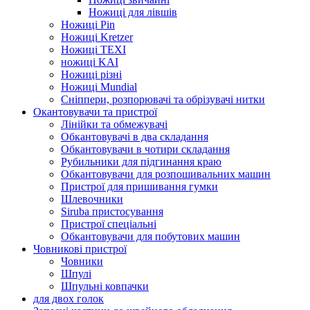
Ножиці для лівшів
Ножиці Pin
Ножиці Kretzer
Ножиці TEXI
ножиці KAI
Ножиці різні
Ножиці Mundial
Сніппери, розпорювачі та обрізувачі нитки
Окантовувачи та пристрої
Лінійки та обмежувачі
Обкантовувачі в два складання
Обкантовувачи в чотири складання
Рубильники для підгинання краю
Обкантовувачи для розпошивальних машин
Пристрої для пришивання гумки
Шлевочники
Siruba пристосування
Пристрої спеціальні
Обкантовувачи для побутових машин
Човникові пристрої
Човники
Шпулі
Шпульні ковпачки
для двох голок