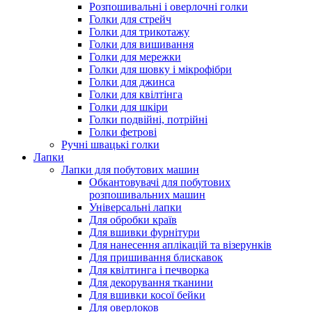
Розпошивальні і оверлочні голки
Голки для стрейч
Голки для трикотажу
Голки для вишивання
Голки для мережки
Голки для шовку і мікрофібри
Голки для джинса
Голки для квілтінга
Голки для шкіри
Голки подвійні, потрійні
Голки фетрові
Ручні швацькі голки
Лапки
Лапки для побутових машин
Обкантовувачі для побутових
розпошивальних машин
Універсальні лапки
Для обробки країв
Для вшивки фурнітури
Для нанесення аплікацій та візерунків
Для пришивання блискавок
Для квілтинга і печворка
Для декорування тканини
Для вшивки косої бейки
Для оверлоков