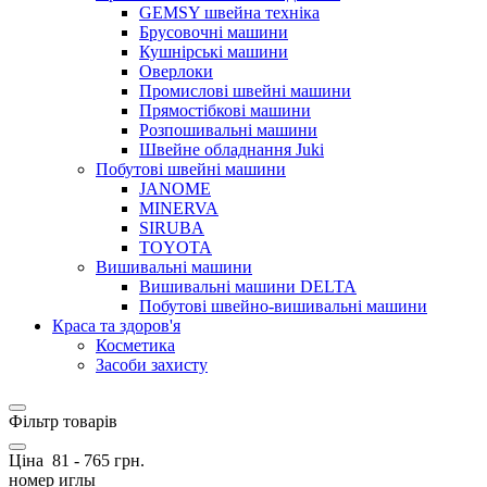
GEMSY швейна техніка
Брусовочні машини
Кушнірські машини
Оверлоки
Промислові швейні машини
Прямостібкові машини
Розпошивальні машини
Швейне обладнання Juki
Побутові швейні машини
JANOME
MINERVA
SIRUBA
TOYOTA
Вишивальні машини
Вишивальні машини DELTA
Побутові швейно-вишивальні машини
Краса та здоров'я
Косметика
Засоби захисту
Фільтр товарів
Ціна
81
-
765
грн.
номер иглы