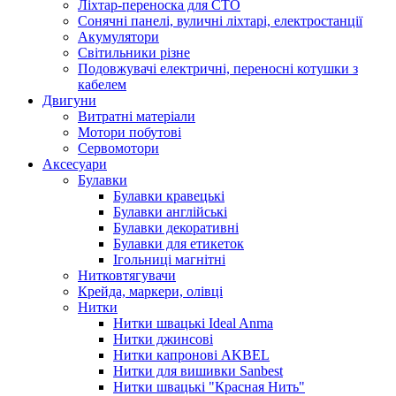
Ліхтар-переноска для СТО
Сонячні панелі, вуличні ліхтарі, електростанції
Акумулятори
Світильники різне
Подовжувачі електричні, переносні котушки з
кабелем
Двигуни
Витратні матеріали
Мотори побутові
Сервомотори
Аксесуари
Булавки
Булавки кравецькі
Булавки англійські
Булавки декоративні
Булавки для етикеток
Ігольниці магнітні
Нитковтягувачи
Крейда, маркери, олівці
Нитки
Нитки швацькі Ideal Anma
Нитки джинсові
Нитки капронові AKBEL
Нитки для вишивки Sanbest
Нитки швацькі "Красная Нить"