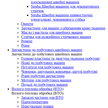
плоскошовні швейні машини
Siruba Швейні машини для декоративних
строчок
Siruba Швейні машини прямострочні,
одноголкові, човникового стібка
Гвинти
Запчастини для машин з обрізанням краю тканини
Масло і мастила для швейних машин
Стрічка для розкрійних стрічкових машин
Ремені
Різне
Запчастини до побутових швейних машин
Запчастини до побутових швейних машин
Голкові пластини та двигуни тканини побутові
Ножі до побутових машин
Петлітелі для побутових машин
Човники, шпульних ковпачки, шпулі побутові
Різне побутові запчастини
Мотори для побутових машин
Педалі до побутових машин
Волого-теплова обробка (ВТО)
Волого-теплова обробка (ВТО)
Запасні частини для ВТО
Парогенератори
Прасувальні дошки