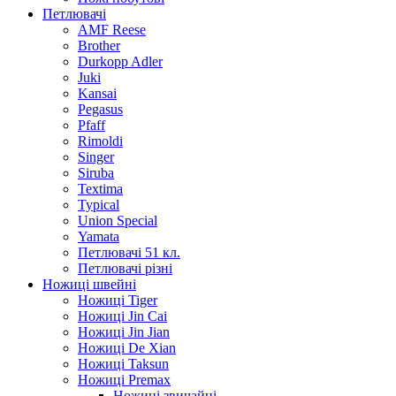
Петлювачі
AMF Reese
Brother
Durkopp Adler
Juki
Kansai
Pegasus
Pfaff
Rimoldi
Singer
Siruba
Textima
Typical
Union Special
Yamata
Петлювачі 51 кл.
Петлювачі різні
Ножиці швейні
Ножиці Tiger
Ножиці Jin Cai
Ножиці Jin Jian
Ножиці De Xian
Ножиці Taksun
Ножиці Premax
Ножиці звичайні