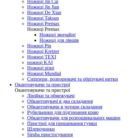
Ножиці Jin Cai
Ножиці Jin Jian
Ножиці De Xian
Ножиці Taksun
Ножиці Premax
Ножиці Premax
Ножиці звичайні
Ножиці для лівшів
Ножиці Pin
Ножиці Kretzer
Ножиці TEXI
ножиці KAI
Ножиці різні
Ножиці Mundial
Сніппери, розпорювачі та обрізувачі нитки
Окантовувачи та пристрої
Окантовувачи та пристрої
Лінійки та обмежувачі
Обкантовувачі в два складання
Обкантовувачи в чотири складання
Рубильники для підгинання краю
Обкантовувачи для розпошивальних машин
Пристрої для пришивання гумки
Шлевочники
Siruba пристосування