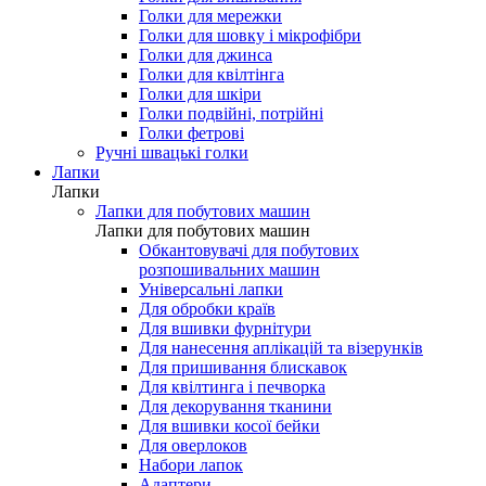
Голки для мережки
Голки для шовку і мікрофібри
Голки для джинса
Голки для квілтінга
Голки для шкіри
Голки подвійні, потрійні
Голки фетрові
Ручні швацькі голки
Лапки
Лапки
Лапки для побутових машин
Лапки для побутових машин
Обкантовувачі для побутових
розпошивальних машин
Універсальні лапки
Для обробки країв
Для вшивки фурнітури
Для нанесення аплікацій та візерунків
Для пришивання блискавок
Для квілтинга і печворка
Для декорування тканини
Для вшивки косої бейки
Для оверлоков
Набори лапок
Адаптери