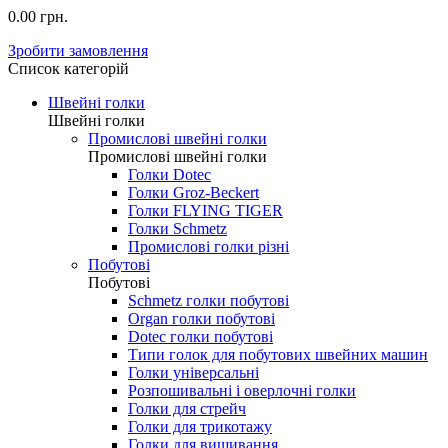
0.00 грн.
Зробити замовлення
Список категорій
Швейні голки
Швейні голки
Промислові швейні голки
Промислові швейні голки
Голки Dotec
Голки Groz-Beckert
Голки FLYING TIGER
Голки Schmetz
Промислові голки різні
Побутові
Побутові
Schmetz голки побутові
Organ голки побутові
Dotec голки побутові
Типи голок для побутових швейних машин
Голки універсальні
Розпошивальні і оверлочні голки
Голки для стрейч
Голки для трикотажу
Голки для вишивання