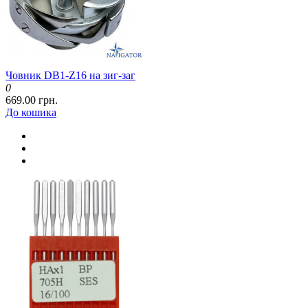
Човник DB1-Z16 на зиг-заг
0
669.00 грн.
До кошика