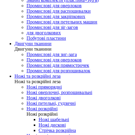
Змінні комплекти (пластина+зуб'я)
Промислові для оверлоков
Промислові для распошивалки
Промислові для закріпкових
Промислові для петельних машин
Промислові для зіг-загов
для двоголкових
Побутові пластини
Двигуни тканини
Двигуни тканини
Промислові для зиг-зага
Промислові для оверлоков
Промислові для прямострочек
Промислові для розпошивалок
Ножі та розкрійні леза
Ножі та розкрійні леза
Ножі пряморядні
Ножі оверлочні, розпошивальні
Ножі двоголкові
Ножі петельні, гудзичні
Ножі розкрійні
Ножі розкрійні
Ножі шабельні
Ножі дискові
Стрічка розкрійна