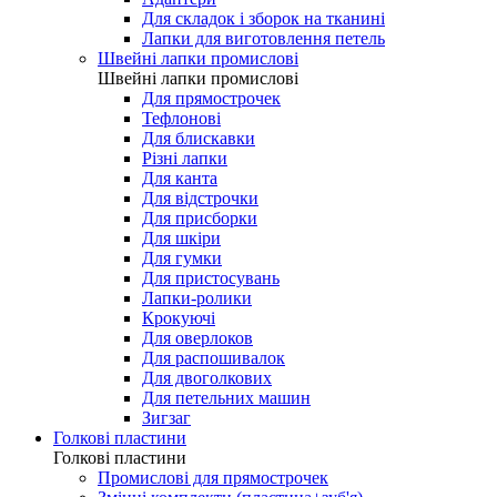
Для складок і зборок на тканині
Лапки для виготовлення петель
Швейні лапки промислові
Швейні лапки промислові
Для прямострочек
Тефлонові
Для блискавки
Різні лапки
Для канта
Для відстрочки
Для присборки
Для шкіри
Для гумки
Для пристосувань
Лапки-ролики
Крокуючі
Для оверлоков
Для распошивалок
Для двоголкових
Для петельних машин
Зигзаг
Голкові пластини
Голкові пластини
Промислові для прямострочек