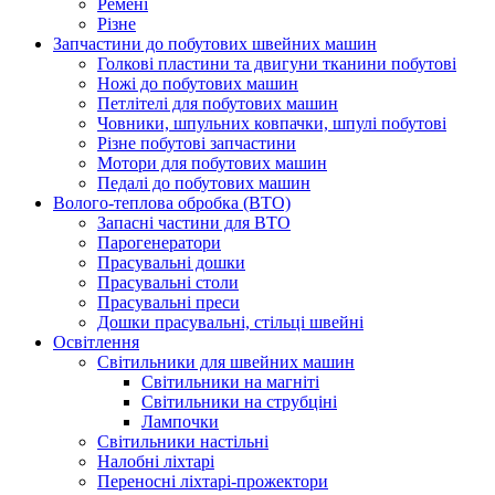
Ремені
Різне
Запчастини до побутових швейних машин
Голкові пластини та двигуни тканини побутові
Ножі до побутових машин
Петлітелі для побутових машин
Човники, шпульних ковпачки, шпулі побутові
Різне побутові запчастини
Мотори для побутових машин
Педалі до побутових машин
Волого-теплова обробка (ВТО)
Запасні частини для ВТО
Парогенератори
Прасувальні дошки
Прасувальні столи
Прасувальні преси
Дошки прасувальні, стільці швейні
Освітлення
Світильники для швейних машин
Світильники на магніті
Світильники на струбціні
Лампочки
Світильники настільні
Налобні ліхтарі
Переносні ліхтарі-прожектори