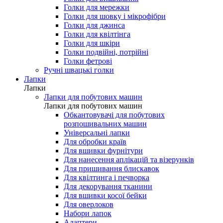
Голки для мережки
Голки для шовку і мікрофібри
Голки для джинса
Голки для квілтінга
Голки для шкіри
Голки подвійні, потрійні
Голки фетрові
Ручні швацькі голки
Лапки
Лапки
Лапки для побутових машин
Лапки для побутових машин
Обкантовувачі для побутових
розпошивальних машин
Універсальні лапки
Для обробки країв
Для вшивки фурнітури
Для нанесення аплікацій та візерунків
Для пришивання блискавок
Для квілтинга і печворка
Для декорування тканини
Для вшивки косої бейки
Для оверлоков
Набори лапок
Адаптери