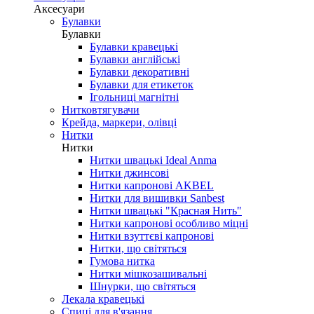
Аксесуари
Булавки
Булавки
Булавки кравецькі
Булавки англійські
Булавки декоративні
Булавки для етикеток
Ігольниці магнітні
Нитковтягувачи
Крейда, маркери, олівці
Нитки
Нитки
Нитки швацькі Ideal Anma
Нитки джинсові
Нитки капронові AKBEL
Нитки для вишивки Sanbest
Нитки швацькі "Красная Нить"
Нитки капронові особливо міцні
Нитки взуттєві капронові
Нитки, що світяться
Гумова нитка
Нитки мішкозашивальні
Шнурки, що світяться
Лекала кравецькі
Cпиці для в'язання