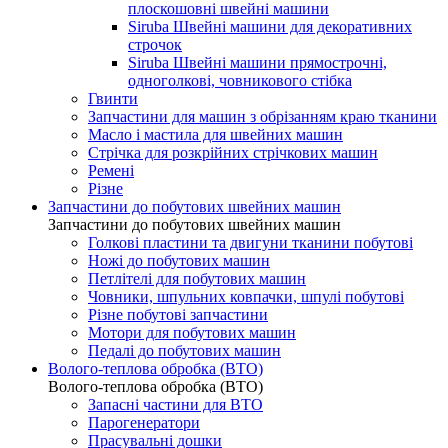
плоскошовні швейні машини
Siruba Швейні машини для декоративних
строчок
Siruba Швейні машини прямострочні,
одноголкові, човникового стібка
Гвинти
Запчастини для машин з обрізанням краю тканини
Масло і мастила для швейних машин
Стрічка для розкрійних стрічкових машин
Ремені
Різне
Запчастини до побутових швейних машин
Запчастини до побутових швейних машин
Голкові пластини та двигуни тканини побутові
Ножі до побутових машин
Петлітелі для побутових машин
Човники, шпульних ковпачки, шпулі побутові
Різне побутові запчастини
Мотори для побутових машин
Педалі до побутових машин
Волого-теплова обробка (ВТО)
Волого-теплова обробка (ВТО)
Запасні частини для ВТО
Парогенератори
Прасувальні дошки