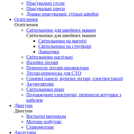
Прасувальні столи
Прасувальні преси
Дошки прасувальні, стільці швейні
Освітлення
Освітлення
Світильники для швейних машин
Світильники для швейних машин
Світильники на магніті
Світильники на струбціні
Лампочки
Світильники настільні
Налобні ліхтарі
Переносні ліхтарі-прожектори
Ліхтар-переноска для СТО
Сонячні панелі, вуличні ліхтарі, електростанції
Акумулятори
Світильники різне
Подовжувачі електричні, переносні котушки з
кабелем
Двигуни
Двигуни
Витратні матеріали
Мотори побутові
Сервомотори
Аксесуари