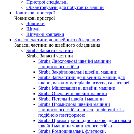
Пристрої спеціальні
Обкантовувачи для побутових машин
Човникові пристрої
Човникові пристрої
Човники
Шпулі
Шпульні ковпачки
Запасні частини до швейного обладнання
Запасні частини до швейного обладнання
Siruba Запасні частини
Siruba Запасні частини
Siruba Двохголкові швейні машини
ланцюгового стібка
Siruba Закріплювальні швейні машини
Siruba Запчастини до швейних машин для
шкіри, важких матеріалів, взуття, галантереї
Siruba Мішкозашивні швейні машини
Siruba Оверлочні швейні машини
Siruba Петельні швейні машини
Siruba Промислові швейні машини
ланцюгового стібка, поясні, шлівочні з П-
подібною платформою
Siruba Прямострочні одноголкові, двоголкові
швейні машини човникового стібка
Siruba Розпошивальні, флетлоки,