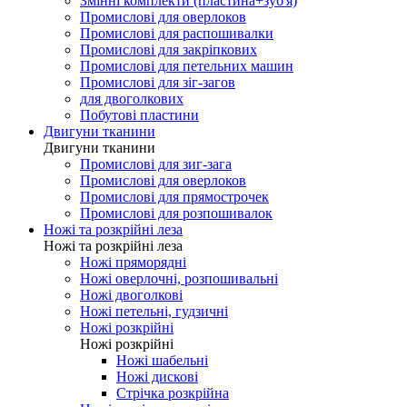
Змінні комплекти (пластина+зуб'я)
Промислові для оверлоков
Промислові для распошивалки
Промислові для закріпкових
Промислові для петельних машин
Промислові для зіг-загов
для двоголкових
Побутові пластини
Двигуни тканини
Двигуни тканини
Промислові для зиг-зага
Промислові для оверлоков
Промислові для прямострочек
Промислові для розпошивалок
Ножі та розкрійні леза
Ножі та розкрійні леза
Ножі пряморядні
Ножі оверлочні, розпошивальні
Ножі двоголкові
Ножі петельні, гудзичні
Ножі розкрійні
Ножі розкрійні
Ножі шабельні
Ножі дискові
Стрічка розкрійна