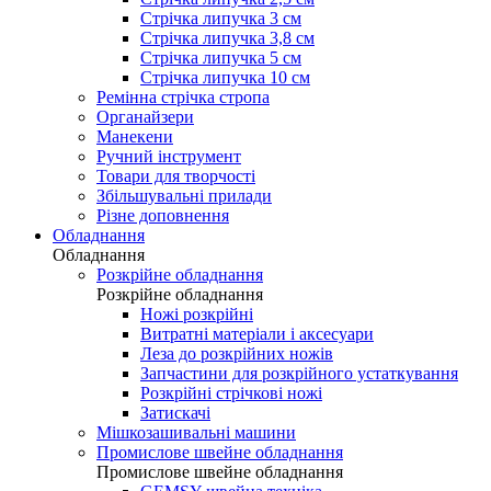
Стрічка липучка 3 см
Стрічка липучка 3,8 см
Стрічка липучка 5 см
Стрічка липучка 10 см
Ремінна стрічка стропа
Органайзери
Манекени
Ручний інструмент
Товари для творчості
Збільшувальні прилади
Різне доповнення
Обладнання
Обладнання
Розкрійне обладнання
Розкрійне обладнання
Ножі розкрійні
Витратні матеріали і аксесуари
Леза до розкрійних ножів
Запчастини для розкрійного устаткування
Розкрійні стрічкові ножі
Затискачі
Мішкозашивальні машини
Промислове швейне обладнання
Промислове швейне обладнання