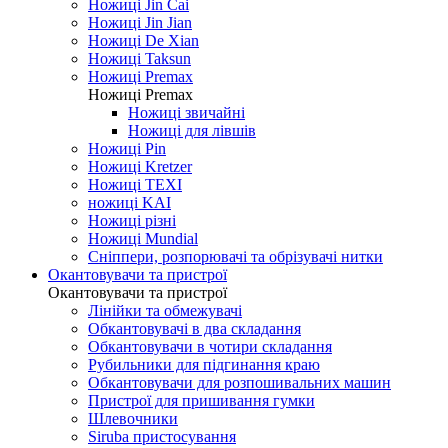
Ножиці Jin Cai
Ножиці Jin Jian
Ножиці De Xian
Ножиці Taksun
Ножиці Premax
Ножиці Premax
Ножиці звичайні
Ножиці для лівшів
Ножиці Pin
Ножиці Kretzer
Ножиці TEXI
ножиці KAI
Ножиці різні
Ножиці Mundial
Сніппери, розпорювачі та обрізувачі нитки
Окантовувачи та пристрої
Окантовувачи та пристрої
Лінійки та обмежувачі
Обкантовувачі в два складання
Обкантовувачи в чотири складання
Рубильники для підгинання краю
Обкантовувачи для розпошивальних машин
Пристрої для пришивання гумки
Шлевочники
Siruba пристосування