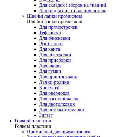
Для складок і зборок на тканині
Лапки для виготовлення петель
Швейні лапки промислові
Швейні лапки промислові
Для прямострочек
Тефлонові
Для блискавки
Різні лапки
Для канта
Для відстрочки
Для присборки
Для шкіри
Для гумки
Для пристосувань
Лапки-ролики
Крокуючі
Для оверлоков
Для распошивалок
Для двоголкових
Для петельних машин
Зигзаг
Голкові пластини
Голкові пластини
Промислові для прямострочек