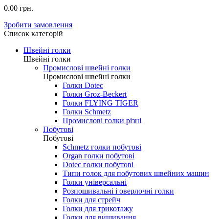
0.00 грн.
Зробити замовлення
Список категорій
Швейні голки
Швейні голки
Промислові швейні голки
Промислові швейні голки
Голки Dotec
Голки Groz-Beckert
Голки FLYING TIGER
Голки Schmetz
Промислові голки різні
Побутові
Побутові
Schmetz голки побутові
Organ голки побутові
Dotec голки побутові
Типи голок для побутових швейних машин
Голки універсальні
Розпошивальні і оверлочні голки
Голки для стрейч
Голки для трикотажу
Голки для вишивання