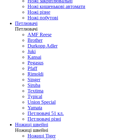
Ножі закріплювальні
Ножі кишенькові автомати
Ножі різне
Ножі побутові
Петлювачі
Петлювачі
AMF Reese
Brother
Durkopp Adler
Juki
Kansai
Pegasus
Pfaff
Rimoldi
Singer
Siruba
Textima
Typical
Union Special
Yamata
Петлювачі 51 кл.
Петлювачі різні
Ножиці швейні
Ножиці швейні
Ножиці Tiger