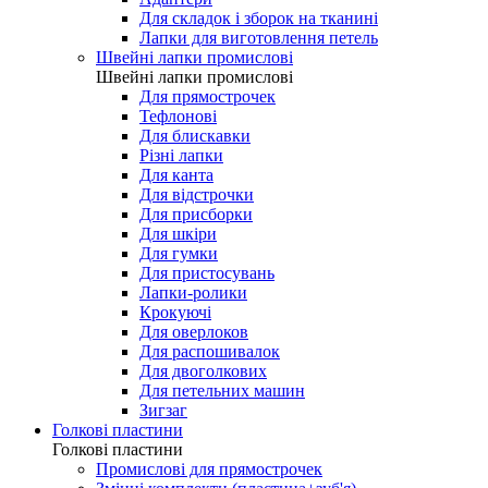
Для складок і зборок на тканині
Лапки для виготовлення петель
Швейні лапки промислові
Швейні лапки промислові
Для прямострочек
Тефлонові
Для блискавки
Різні лапки
Для канта
Для відстрочки
Для присборки
Для шкіри
Для гумки
Для пристосувань
Лапки-ролики
Крокуючі
Для оверлоков
Для распошивалок
Для двоголкових
Для петельних машин
Зигзаг
Голкові пластини
Голкові пластини
Промислові для прямострочек