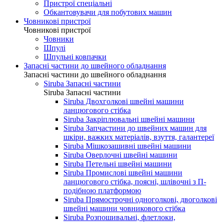
Пристрої спеціальні
Обкантовувачи для побутових машин
Човникові пристрої
Човникові пристрої
Човники
Шпулі
Шпульні ковпачки
Запасні частини до швейного обладнання
Запасні частини до швейного обладнання
Siruba Запасні частини
Siruba Запасні частини
Siruba Двохголкові швейні машини
ланцюгового стібка
Siruba Закріплювальні швейні машини
Siruba Запчастини до швейних машин для
шкіри, важких матеріалів, взуття, галантереї
Siruba Мішкозашивні швейні машини
Siruba Оверлочні швейні машини
Siruba Петельні швейні машини
Siruba Промислові швейні машини
ланцюгового стібка, поясні, шлівочні з П-
подібною платформою
Siruba Прямострочні одноголкові, двоголкові
швейні машини човникового стібка
Siruba Розпошивальні, флетлоки,