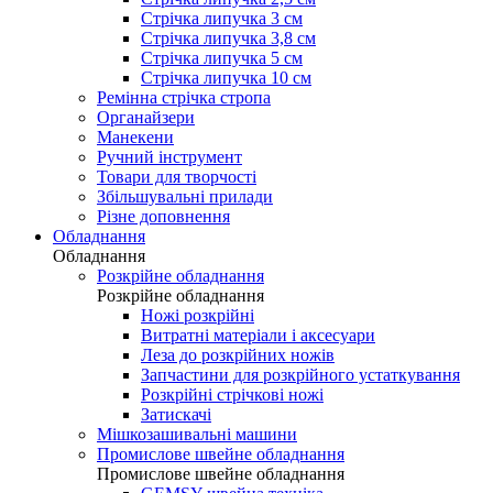
Стрічка липучка 3 см
Стрічка липучка 3,8 см
Стрічка липучка 5 см
Стрічка липучка 10 см
Ремінна стрічка стропа
Органайзери
Манекени
Ручний інструмент
Товари для творчості
Збільшувальні прилади
Різне доповнення
Обладнання
Обладнання
Розкрійне обладнання
Розкрійне обладнання
Ножі розкрійні
Витратні матеріали і аксесуари
Леза до розкрійних ножів
Запчастини для розкрійного устаткування
Розкрійні стрічкові ножі
Затискачі
Мішкозашивальні машини
Промислове швейне обладнання
Промислове швейне обладнання