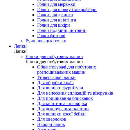
Голки для мережки
Голки для шовку і мікрофібри
Голки для джинса
Голки для квілтінга
Голки для шкіри
Голки подвійні, потрійні
Голки фетрові
Ручні швацькі голки
Лапки
Лапки
Лапки для побутових машин
Лапки для побутових машин
Обкантовувачі для побутових
розпошивальних машин
Універсальні лапки
Для обробки країв
Для вшивки фурнітури
Для нанесення аплікацій та візерунків
Для пришивання блискавок
Для квілтинга і печворка
Для декорування тканини
Для вшивки косої бейки
Для оверлоков
Набори лапок
Адаптери