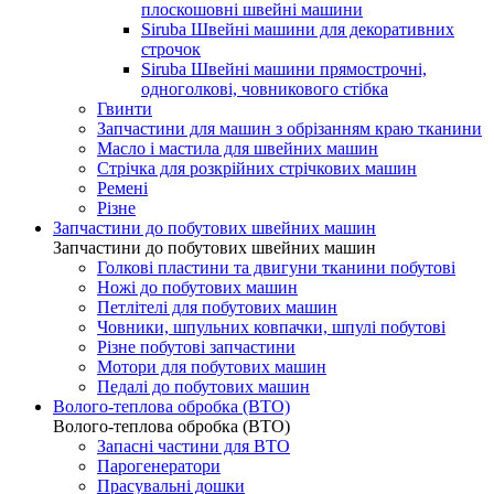
плоскошовні швейні машини
Siruba Швейні машини для декоративних
строчок
Siruba Швейні машини прямострочні,
одноголкові, човникового стібка
Гвинти
Запчастини для машин з обрізанням краю тканини
Масло і мастила для швейних машин
Стрічка для розкрійних стрічкових машин
Ремені
Різне
Запчастини до побутових швейних машин
Запчастини до побутових швейних машин
Голкові пластини та двигуни тканини побутові
Ножі до побутових машин
Петлітелі для побутових машин
Човники, шпульних ковпачки, шпулі побутові
Різне побутові запчастини
Мотори для побутових машин
Педалі до побутових машин
Волого-теплова обробка (ВТО)
Волого-теплова обробка (ВТО)
Запасні частини для ВТО
Парогенератори
Прасувальні дошки