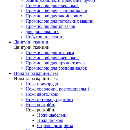
Змінні комплекти (пластина+зуб'я)
Промислові для оверлоков
Промислові для распошивалки
Промислові для закріпкових
Промислові для петельних машин
Промислові для зіг-загов
для двоголкових
Побутові пластини
Двигуни тканини
Двигуни тканини
Промислові для зиг-зага
Промислові для оверлоков
Промислові для прямострочек
Промислові для розпошивалок
Ножі та розкрійні леза
Ножі та розкрійні леза
Ножі пряморядні
Ножі оверлочні, розпошивальні
Ножі двоголкові
Ножі петельні, гудзичні
Ножі розкрійні
Ножі розкрійні
Ножі шабельні
Ножі дискові
Стрічка розкрійна