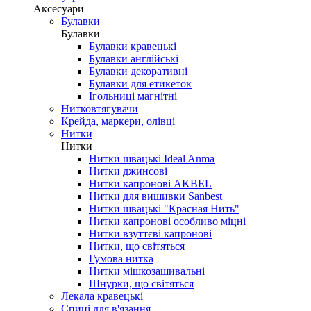
Аксесуари
Булавки
Булавки
Булавки кравецькі
Булавки англійські
Булавки декоративні
Булавки для етикеток
Ігольниці магнітні
Нитковтягувачи
Крейда, маркери, олівці
Нитки
Нитки
Нитки швацькі Ideal Anma
Нитки джинсові
Нитки капронові AKBEL
Нитки для вишивки Sanbest
Нитки швацькі "Красная Нить"
Нитки капронові особливо міцні
Нитки взуттєві капронові
Нитки, що світяться
Гумова нитка
Нитки мішкозашивальні
Шнурки, що світяться
Лекала кравецькі
Cпиці для в'язання