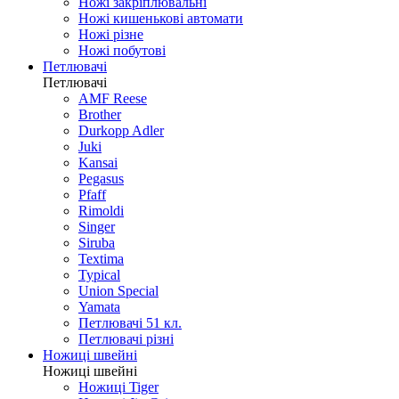
Ножі закріплювальні
Ножі кишенькові автомати
Ножі різне
Ножі побутові
Петлювачі
Петлювачі
AMF Reese
Brother
Durkopp Adler
Juki
Kansai
Pegasus
Pfaff
Rimoldi
Singer
Siruba
Textima
Typical
Union Special
Yamata
Петлювачі 51 кл.
Петлювачі різні
Ножиці швейні
Ножиці швейні
Ножиці Tiger