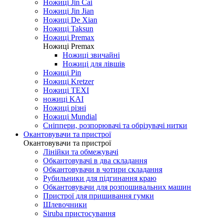
Ножиці Jin Cai
Ножиці Jin Jian
Ножиці De Xian
Ножиці Taksun
Ножиці Premax
Ножиці Premax
Ножиці звичайні
Ножиці для лівшів
Ножиці Pin
Ножиці Kretzer
Ножиці TEXI
ножиці KAI
Ножиці різні
Ножиці Mundial
Сніппери, розпорювачі та обрізувачі нитки
Окантовувачи та пристрої
Окантовувачи та пристрої
Лінійки та обмежувачі
Обкантовувачі в два складання
Обкантовувачи в чотири складання
Рубильники для підгинання краю
Обкантовувачи для розпошивальних машин
Пристрої для пришивання гумки
Шлевочники
Siruba пристосування