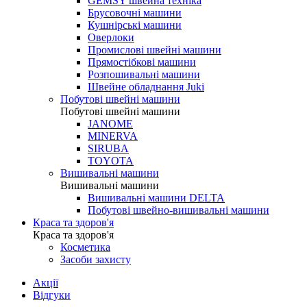
GEMSY швейна техніка
Брусовочні машини
Кушнірські машини
Оверлоки
Промислові швейні машини
Прямостібкові машини
Розпошивальні машини
Швейне обладнання Juki
Побутові швейні машини
Побутові швейні машини
JANOME
MINERVA
SIRUBA
TOYOTA
Вишивальні машини
Вишивальні машини
Вишивальні машини DELTA
Побутові швейно-вишивальні машини
Краса та здоров'я
Краса та здоров'я
Косметика
Засоби захисту
Акції
Відгуки