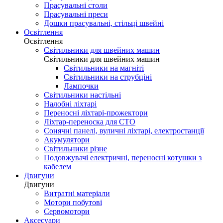
Прасувальні столи
Прасувальні преси
Дошки прасувальні, стільці швейні
Освітлення
Освітлення
Світильники для швейних машин
Світильники для швейних машин
Світильники на магніті
Світильники на струбціні
Лампочки
Світильники настільні
Налобні ліхтарі
Переносні ліхтарі-прожектори
Ліхтар-переноска для СТО
Сонячні панелі, вуличні ліхтарі, електростанції
Акумулятори
Світильники різне
Подовжувачі електричні, переносні котушки з
кабелем
Двигуни
Двигуни
Витратні матеріали
Мотори побутові
Сервомотори
Аксесуари