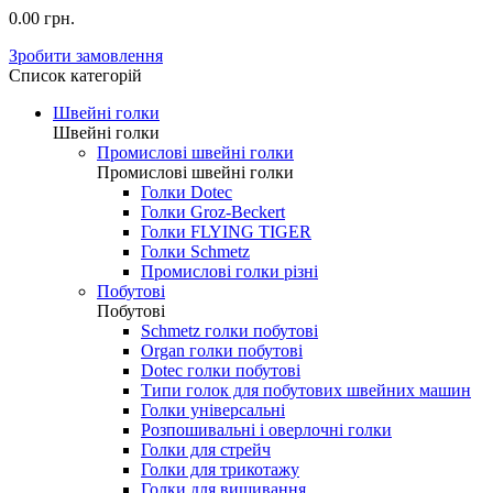
0.00 грн.
Зробити замовлення
Список категорій
Швейні голки
Швейні голки
Промислові швейні голки
Промислові швейні голки
Голки Dotec
Голки Groz-Beckert
Голки FLYING TIGER
Голки Schmetz
Промислові голки різні
Побутові
Побутові
Schmetz голки побутові
Organ голки побутові
Dotec голки побутові
Типи голок для побутових швейних машин
Голки універсальні
Розпошивальні і оверлочні голки
Голки для стрейч
Голки для трикотажу
Голки для вишивання