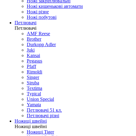
Ножі закріплювальні
Ножі кишенькові автомати
Ножі різне
Ножі побутові
Петлювачі
Петлювачі
AMF Reese
Brother
Durkopp Adler
Juki
Kansai
Pegasus
Pfaff
Rimoldi
Singer
Siruba
Textima
Typical
Union Special
Yamata
Петлювачі 51 кл.
Петлювачі різні
Ножиці швейні
Ножиці швейні
Ножиці Tiger