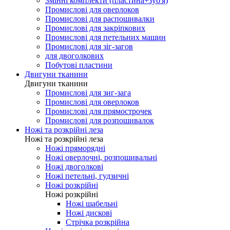
Змінні комплекти (пластина+зуб'я)
Промислові для оверлоков
Промислові для распошивалки
Промислові для закріпкових
Промислові для петельних машин
Промислові для зіг-загов
для двоголкових
Побутові пластини
Двигуни тканини
Двигуни тканини
Промислові для зиг-зага
Промислові для оверлоков
Промислові для прямострочек
Промислові для розпошивалок
Ножі та розкрійні леза
Ножі та розкрійні леза
Ножі пряморядні
Ножі оверлочні, розпошивальні
Ножі двоголкові
Ножі петельні, гудзичні
Ножі розкрійні
Ножі розкрійні
Ножі шабельні
Ножі дискові
Стрічка розкрійна