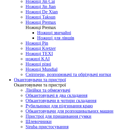
Ножиці Jin Cai
Ножиці Jin Jian
Ножиці De Xian
Ножиці Taksun
Ножиці Premax
Ножиці Premax
Ножиці звичайні
Ножиці для лівшів
Ножиці Pin
Ножиці Kretzer
Ножиці TEXI
ножиці KAI
Ножиці різні
Ножиці Mundial
Сніппери, розпорювачі та обрізувачі нитки
Окантовувачи та пристрої
Окантовувачи та пристрої
Лінійки та обмежувачі
Обкантовувачі в два складання
Обкантовувачи в чотири складання
Рубильники для підгинання краю
Обкантовувачи для розпошивальних машин
Пристрої для пришивання гумки
Шлевочники
Siruba пристосування