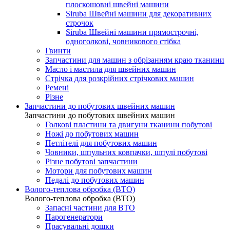
плоскошовні швейні машини
Siruba Швейні машини для декоративних
строчок
Siruba Швейні машини прямострочні,
одноголкові, човникового стібка
Гвинти
Запчастини для машин з обрізанням краю тканини
Масло і мастила для швейних машин
Стрічка для розкрійних стрічкових машин
Ремені
Різне
Запчастини до побутових швейних машин
Запчастини до побутових швейних машин
Голкові пластини та двигуни тканини побутові
Ножі до побутових машин
Петлітелі для побутових машин
Човники, шпульних ковпачки, шпулі побутові
Різне побутові запчастини
Мотори для побутових машин
Педалі до побутових машин
Волого-теплова обробка (ВТО)
Волого-теплова обробка (ВТО)
Запасні частини для ВТО
Парогенератори
Прасувальні дошки