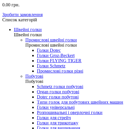
0.00 грн.
Зробити замовлення
Список категорій
Швейні голки
Швейні голки
Промислові швейні голки
Промислові швейні голки
Голки Dotec
Голки Groz-Beckert
Голки FLYING TIGER
Голки Schmetz
Промислові голки різні
Побутові
Побутові
Schmetz голки побутові
Organ голки побутові
Dotec голки побутові
Типи голок для побутових швейних машин
Голки універсальні
Розпошивальні і оверлочні голки
Голки для стрейч
Голки для трикотажу
Голки для вишивання