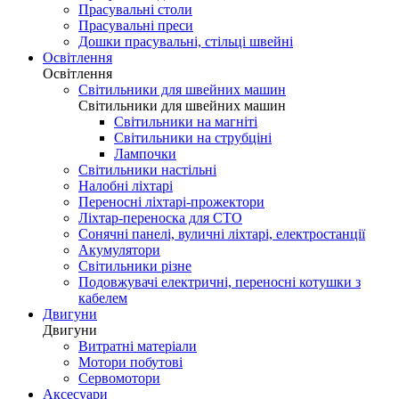
Прасувальні столи
Прасувальні преси
Дошки прасувальні, стільці швейні
Освітлення
Освітлення
Світильники для швейних машин
Світильники для швейних машин
Світильники на магніті
Світильники на струбціні
Лампочки
Світильники настільні
Налобні ліхтарі
Переносні ліхтарі-прожектори
Ліхтар-переноска для СТО
Сонячні панелі, вуличні ліхтарі, електростанції
Акумулятори
Світильники різне
Подовжувачі електричні, переносні котушки з
кабелем
Двигуни
Двигуни
Витратні матеріали
Мотори побутові
Сервомотори
Аксесуари