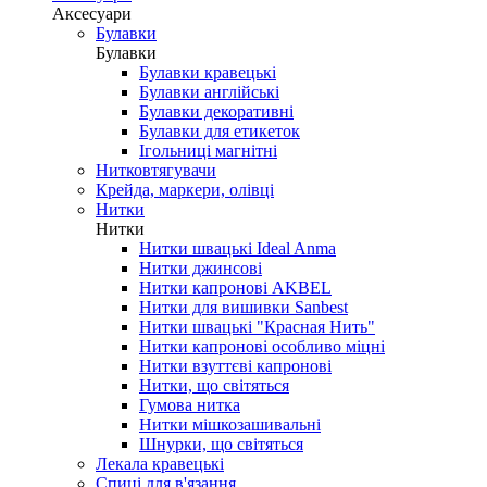
Аксесуари
Булавки
Булавки
Булавки кравецькі
Булавки англійські
Булавки декоративні
Булавки для етикеток
Ігольниці магнітні
Нитковтягувачи
Крейда, маркери, олівці
Нитки
Нитки
Нитки швацькі Ideal Anma
Нитки джинсові
Нитки капронові AKBEL
Нитки для вишивки Sanbest
Нитки швацькі "Красная Нить"
Нитки капронові особливо міцні
Нитки взуттєві капронові
Нитки, що світяться
Гумова нитка
Нитки мішкозашивальні
Шнурки, що світяться
Лекала кравецькі
Cпиці для в'язання