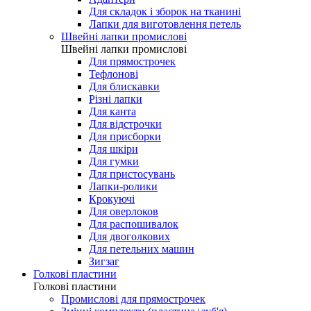
Для складок і зборок на тканині
Лапки для виготовлення петель
Швейні лапки промислові
Швейні лапки промислові
Для прямострочек
Тефлонові
Для блискавки
Різні лапки
Для канта
Для відстрочки
Для присборки
Для шкіри
Для гумки
Для пристосувань
Лапки-ролики
Крокуючі
Для оверлоков
Для распошивалок
Для двоголкових
Для петельних машин
Зигзаг
Голкові пластини
Голкові пластини
Промислові для прямострочек