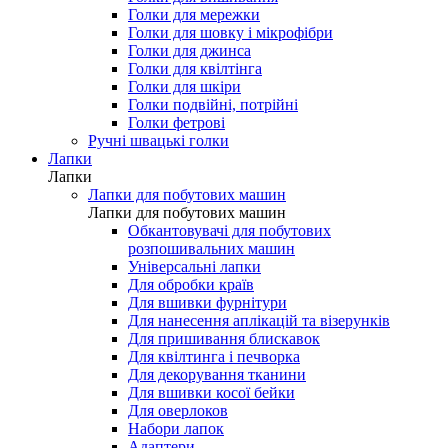
Голки для мережки
Голки для шовку і мікрофібри
Голки для джинса
Голки для квілтінга
Голки для шкіри
Голки подвійні, потрійні
Голки фетрові
Ручні швацькі голки
Лапки
Лапки
Лапки для побутових машин
Лапки для побутових машин
Обкантовувачі для побутових
розпошивальних машин
Універсальні лапки
Для обробки країв
Для вшивки фурнітури
Для нанесення аплікацій та візерунків
Для пришивання блискавок
Для квілтинга і печворка
Для декорування тканини
Для вшивки косої бейки
Для оверлоков
Набори лапок
Адаптери