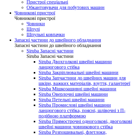
Пристрої спеціальні
Обкантовувачи для побутових машин
Човникові пристрої
Човникові пристрої
Човники
Шпулі
Шпульні ковпачки
Запасні частини до швейного обладнання
Запасні частини до швейного обладнання
Siruba Запасні частини
Siruba Запасні частини
Siruba Двохголкові швейні машини
ланцюгового стібка
Siruba Закріплювальні швейні машини
Siruba Запчастини до швейних машин для
шкіри, важких матеріалів, взуття, галантереї
Siruba Мішкозашивні швейні машини
Siruba Оверлочні швейні машини
Siruba Петельні швейні машини
Siruba Промислові швейні машини
ланцюгового стібка, поясні, шлівочні з П-
подібною платформою
Siruba Прямострочні одноголкові, двоголкові
швейні машини човникового стібка
Siruba Розпошивальні, флетлоки,