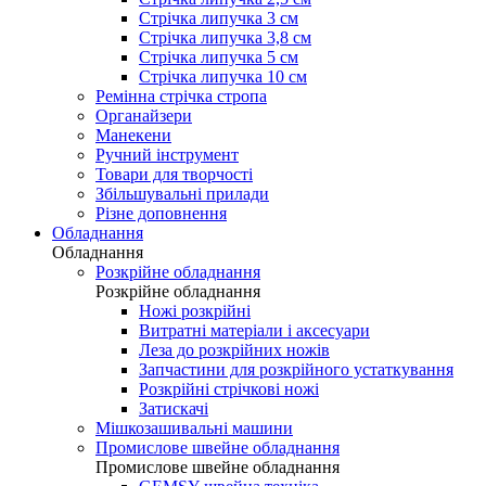
Стрічка липучка 3 см
Стрічка липучка 3,8 см
Стрічка липучка 5 см
Стрічка липучка 10 см
Ремінна стрічка стропа
Органайзери
Манекени
Ручний інструмент
Товари для творчості
Збільшувальні прилади
Різне доповнення
Обладнання
Обладнання
Розкрійне обладнання
Розкрійне обладнання
Ножі розкрійні
Витратні матеріали і аксесуари
Леза до розкрійних ножів
Запчастини для розкрійного устаткування
Розкрійні стрічкові ножі
Затискачі
Мішкозашивальні машини
Промислове швейне обладнання
Промислове швейне обладнання